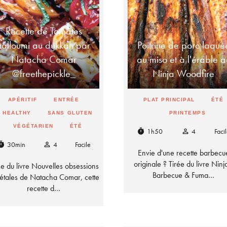
Recette de Tomates
halloumi au dukkah par
Poitrine de porc laqué
Natacha Comar
au miso et à l'érable a
@freethepickle_
Ninja Woodfire
APÉRITIF
ENTRÉE
PLAT PRINCIPAL
ÉTÉ
HEALTHY
SANS GLUTEN
PRINTEMPS
VÉGÉTARIEN
ÉTÉ
1h50
4
Faci
timer
person_outline
30min
4
Facile
mer
person_outline
Envie d'une recette barbecu
originale ? Tirée du livre Ninj
ée du livre Nouvelles obsessions
Barbecue & Fuma…
étales de Natacha Comar, cette
recette d…