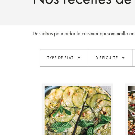
Des idées pour aider le cuisinier qui sommeille en 
arrow_drop_down
arrow_drop_down
TYPE DE PLAT
DIFFICULTÉ