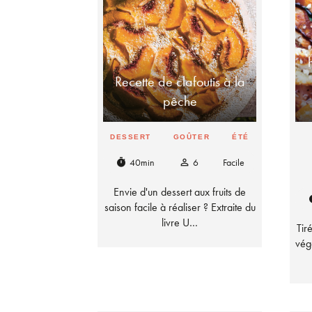
Recette de clafoutis à la
pêche
DESSERT
GOÛTER
ÉTÉ
40min
6
Facile
timer
person_outline
Envie d'un dessert aux fruits de
ti
saison facile à réaliser ? Extraite du
livre U…
Tir
vég