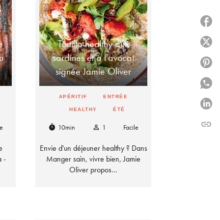
P
e
Tortilla healthy aux
P
u
sardines et à l'avocat
P
signée Jamie Oliver
P
APÉRITIF
ENTRÉE
P
HEALTHY
ÉTÉ
link
C
le
10min
1
Facile
timer
person_outline
e
Envie d'un déjeuner healthy ? Dans
a -
Manger sain, vivre bien, Jamie
Oliver propos…