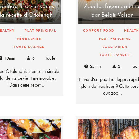
renade et olives vertes :
Zoodles façon pad tha
la recette d'Ottolenghi
par Belqis Valsan
EALTHY
PLAT PRINCIPAL
COMFORT FOOD
HEALT
VÉGÉTARIEN
PLAT PRINCIPAL
TOUTE L'ANNÉE
VÉGÉTARIEN
TOUTE L'ANNÉE
10min
6
Facile
imer
person_outline
25min
2
Faci
timer
person_outline
ec Ottolenghi, même un simple
lat de riz devient mémorable.
Envie d'un pad thaï léger, rapid
Dans cette recet…
plein de fraîcheur ? Cette vers
aux zoo…