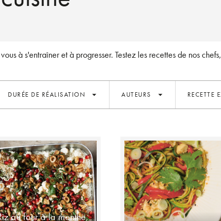
vous à s'entraîner et à progresser. Testez les recettes de nos chefs
arrow_drop_down
arrow_drop_down
DURÉE DE RÉALISATION
AUTEURS
RECETTE E
Riz au four à la menthe,