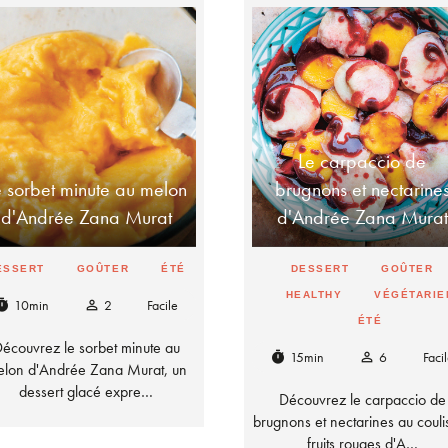
Le carpaccio de
e sorbet minute au melon
brugnons et nectarine
d'Andrée Zana Murat
d'Andrée Zana Murat
ESSERT
GOÛTER
ÉTÉ
DESSERT
GOÛTER
HEALTHY
VÉGÉTARIE
10min
2
Facile
imer
person_outline
ÉTÉ
écouvrez le sorbet minute au
15min
6
Faci
timer
person_outline
lon d'Andrée Zana Murat, un
dessert glacé expre…
Découvrez le carpaccio de
brugnons et nectarines au couli
fruits rouges d'A…