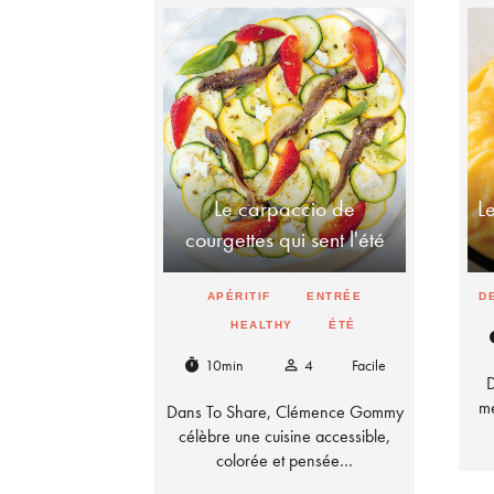
Le carpaccio de
L
courgettes qui sent l'été
APÉRITIF
ENTRÉE
D
HEALTHY
ÉTÉ
t
10min
4
Facile
timer
person_outline
D
me
Dans To Share, Clémence Gommy
célèbre une cuisine accessible,
colorée et pensée…