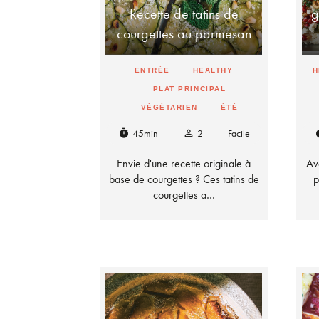
Recette de tatins de
g
courgettes au parmesan
ENTRÉE
HEALTHY
H
PLAT PRINCIPAL
VÉGÉTARIEN
ÉTÉ
45min
2
Facile
timer
person_outline
t
Envie d'une recette originale à
Av
base de courgettes ? Ces tatins de
p
courgettes a…