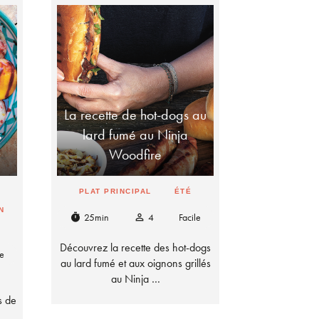
La recette de hot-dogs au
s
lard fumé au Ninja
Woodfire
PLAT PRINCIPAL
ÉTÉ
N
25min
4
Facile
timer
person_outline
Découvrez la recette des hot-dogs
le
au lard fumé et aux oignons grillés
au Ninja …
s de