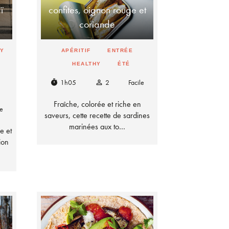
ï
confites, oignon rouge et
coriande
HY
APÉRITIF
ENTRÉE
HEALTHY
ÉTÉ
1h05
2
Facile
timer
person_outline
Fraîche, colorée et riche en
le
saveurs, cette recette de sardines
marinées aux to…
e et
ion