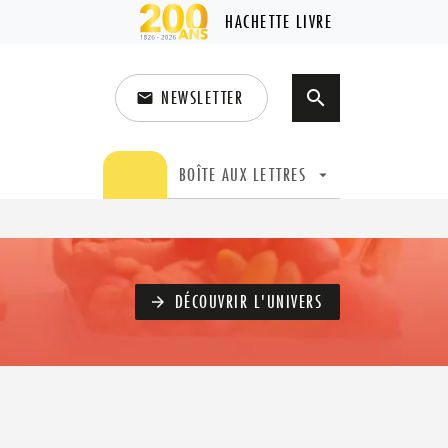
HACHETTE LIVRE
NEWSLETTER
search
email
search
BOÎTE AUX LETTRES
arrow_drop_down
DÉCOUVRIR L'UNIVERS
arrow_forward