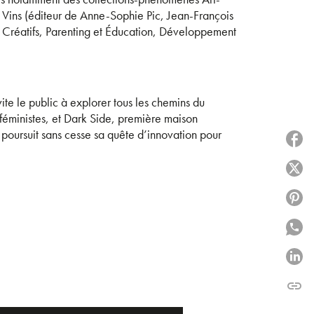
et Vins (éditeur de Anne-Sophie Pic, Jean-François
s Créatifs, Parenting et Éducation, Développement
vite le public à explorer tous les chemins du
s féministes, et Dark Side, première maison
e poursuit sans cesse sa quête d’innovation pour
P
P
P
P
P
link
C