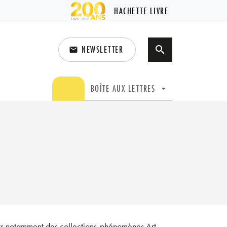
HACHETTE LIVRE
NEWSLETTER
search
email
search
BOÎTE AUX LETTRES
arrow_drop_down
vers notamment des collections-phénomènes Art-