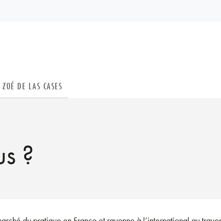
PIED DE PAGE
ZOÉ DE LAS CASES
s ?
marché du pratique en France et rayonne à l’international au tra