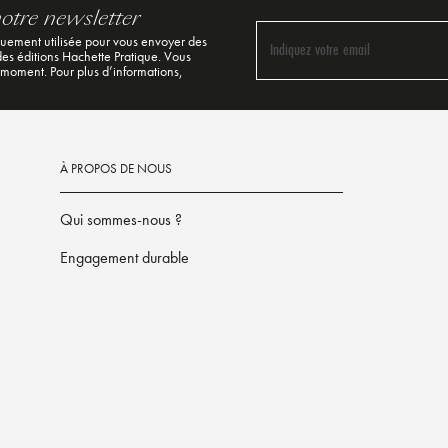
notre newsletter
quement utilisée pour vous envoyer des
Indiquez votre email
 des éditions Hachette Pratique. Vous
 moment. Pour plus d’informations,
À PROPOS DE NOUS
Qui sommes-nous ?
Engagement durable