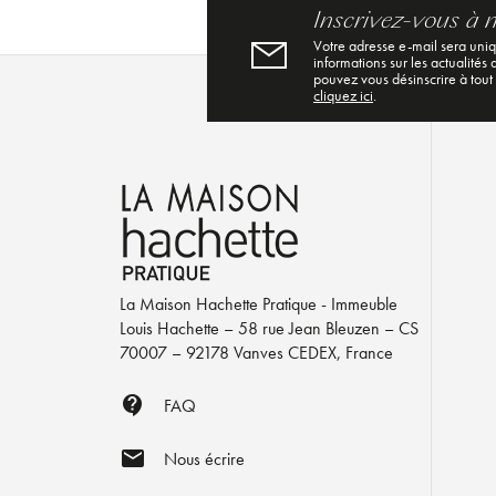
Inscrivez-vous à 
Votre adresse e-mail sera uni
informations sur les actualités
pouvez vous désinscrire à tout
cliquez ici
.
La Maison Hachette Pratique - Immeuble
Louis Hachette – 58 rue Jean Bleuzen – CS
70007 – 92178 Vanves CEDEX, France
contact_support
FAQ
mail
Nous écrire