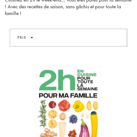
! Avec des recettes de saison, sans gâchis et pour toute la
famille !
arrow_drop_down
PRIX