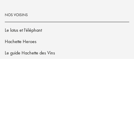
NOS VOISINS
Le lotus et l'éléphant
Hachette Heroes
Le guide Hachette des Vins
Hachette.fr
Dark Side
Charte des Données Personnelles
Paramétrez vos préférences cookies
Mentions légales