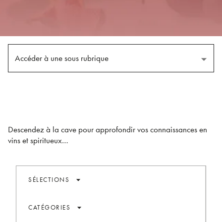
Accéder à une sous rubrique
Descendez à la cave pour approfondir vos connaissances en
vins et spiritueux…
arrow_drop_down
SÉLECTIONS
arrow_drop_down
CATÉGORIES