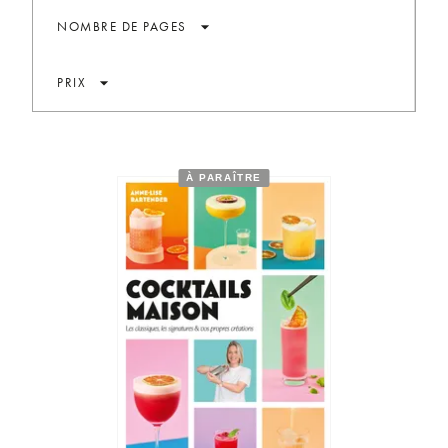
arrow_drop_down
NOMBRE DE PAGES
arrow_drop_down
PRIX
À PARAÎTRE