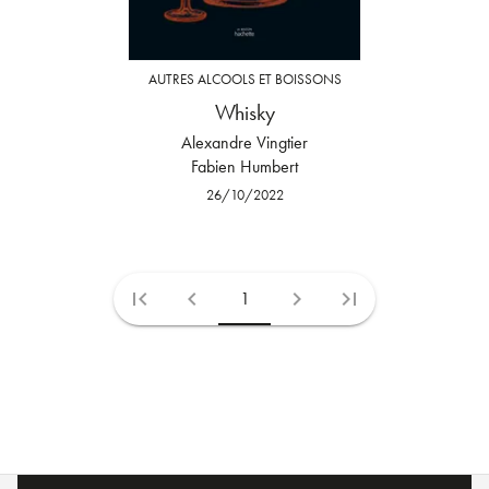
AUTRES ALCOOLS ET BOISSONS
Whisky
Alexandre Vingtier
Fabien Humbert
26/10/2022
first_page
chevron_left
chevron_right
last_page
1