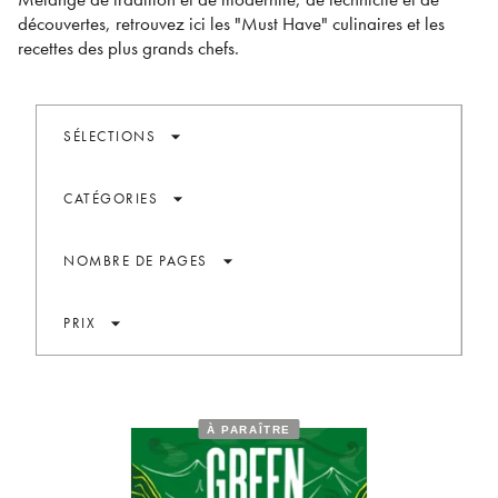
découvertes, retrouvez ici les "Must Have" culinaires et les
recettes des plus grands chefs.
arrow_drop_down
SÉLECTIONS
arrow_drop_down
CATÉGORIES
arrow_drop_down
NOMBRE DE PAGES
arrow_drop_down
PRIX
À PARAÎTRE