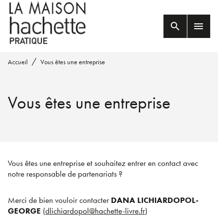
MENU
RECHERCHE
CONTENU
search
menu
PIED DE PAGE
/
Accueil
Vous êtes une entreprise
Vous êtes une entreprise
Vous êtes une entreprise et souhaitez entrer en contact avec
notre responsable de partenariats ?
Merci de bien vouloir contacter
DANA LICHIARDOPOL-
GEORGE
(
dlichiardopol@hachette-livre.fr
)