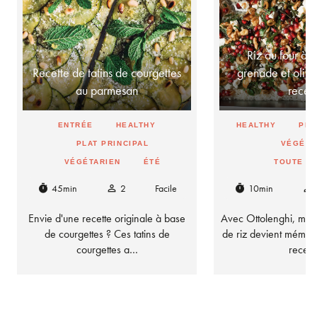
Riz au four à 
Recette de tatins de courgettes
grenade et olives
au parmesan
rece
ENTRÉE
HEALTHY
HEALTHY
PLA
PLAT PRINCIPAL
VÉGÉTA
VÉGÉTARIEN
ÉTÉ
TOUTE L
45min
2
Facile
10min
timer
person_outline
timer
person_outline
Envie d'une recette originale à base
Avec Ottolenghi, mêm
de courgettes ? Ces tatins de
de riz devient mémor
courgettes a…
recet