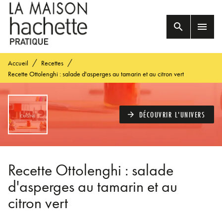
MENU
RECHERCHE
CONTENU
search
menu
PIED DE PAGE
/
/
Accueil
Recettes
Recette Ottolenghi : salade d'asperges au tamarin et au citron vert
DÉCOUVRIR L'UNIVERS
arrow_forward
Recette Ottolenghi : salade
d'asperges au tamarin et au
citron vert