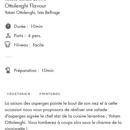
Ottolenghi Flavour
Yotam Ottolenghi
, Ixta Belfrage
timer
Durée
:
10min
person_outline
Parts
:
4 pers.
Niveau
:
Facile
blender
Préparation
:
10min
VÉGÉTARIEN
PRINTEMPS
La saison des asperges pointe le bout de son nez et à cette
occasion nous vous proposons de réaliser une salade
d'asperges signée le chef star de la cuisine levantine ; Yotam
Ottolenghi. Vous tomberez à coups sûrs sous le charme de la
vinaigrette !