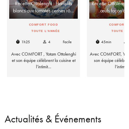
Recette Ottolenghi : Haricots
Recette Ottolenghi
blancs aux tomates cerises rô…
œufs façon c
COMFORT FOOD
COMFORT 
TOUTE L'ANNÉE
TOUTE L
1h25
4
Facile
45min
timer
person_outline
timer
person_outline
Avec COMFORT , Yotam Ottolenghi
Avec COMFORT, Yotam
et son équipe célèbrent la cuisine et
son équipe célèbrent
l’intimit…
l’intimi
Actualités & Événements