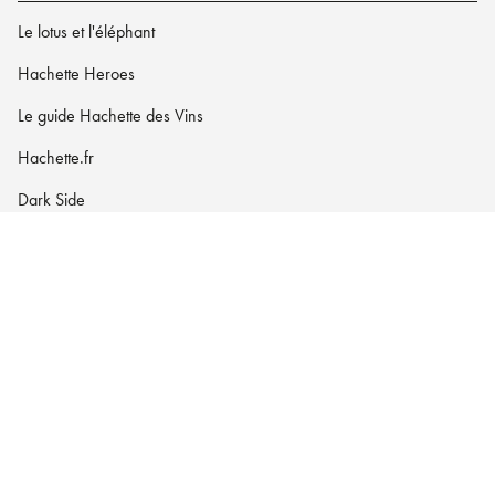
Le lotus et l'éléphant
Hachette Heroes
Le guide Hachette des Vins
Hachette.fr
Dark Side
Charte des Données Personnelles
Paramétrez vos préférences cookies
Mentions légales
Conditions Générales d'Utilisation
Charte de référencement