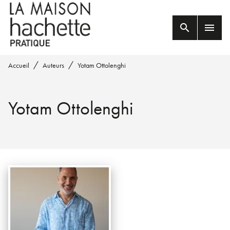
MENU
RECHERCHE
CONTENU
search
menu
PIED DE PAGE
/
/
Accueil
Auteurs
Yotam Ottolenghi
Yotam Ottolenghi