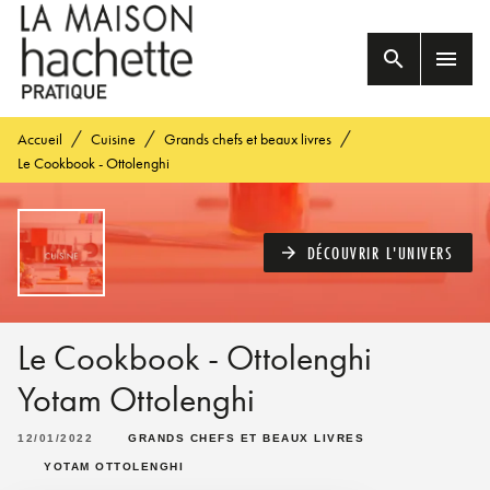
MENU
RECHERCHE
CONTENU
search
menu
PIED DE PAGE
/
/
/
Accueil
Cuisine
Grands chefs et beaux livres
Le Cookbook - Ottolenghi
DÉCOUVRIR L'UNIVERS
arrow_forward
Le Cookbook - Ottolenghi
Yotam Ottolenghi
12/01/2022
GRANDS CHEFS ET BEAUX LIVRES
YOTAM OTTOLENGHI