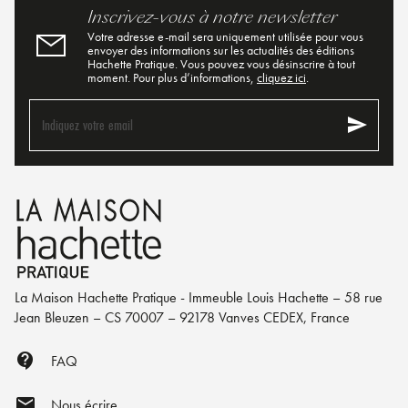
Inscrivez-vous à notre newsletter
Votre adresse e-mail sera uniquement utilisée pour vous
envoyer des informations sur les actualités des éditions
Hachette Pratique. Vous pouvez vous désinscrire à tout
moment. Pour plus d’informations,
cliquez ici
.
send
Indiquez votre email
La Maison Hachette Pratique - Immeuble Louis Hachette – 58 rue
Jean Bleuzen – CS 70007 – 92178 Vanves CEDEX, France
contact_support
FAQ
mail
Nous écrire