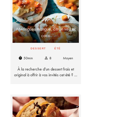
Meringues mangue, citron vert et
coco
DESSERT
ÉTÉ
50min
8
Moyen
timer
person_outline
À la recherche d'un dessert frais et
original à offrir à vos invités cet été ? …