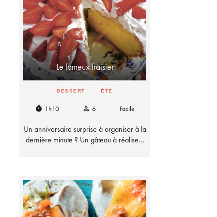
Le fameux fraisier
DESSERT
ÉTÉ
1h10
6
Facile
timer
person_outline
Un anniversaire surprise à organiser à la
dernière minute ? Un gâteau à réalise…