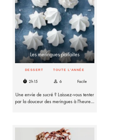
Les meringues parfaites
DESSERT
TOUTE L'ANNÉE
2h15
6
Facile
timer
person_outline
Une envie de sucré ? Laissez-vous tenter
par la douceur des meringues à l'heure…