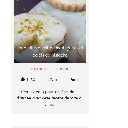
Tartelettes au citron meringuées et
éclats de pistache
DESSERT
HIVER
1h30
6
Facile
timer
person_outline
Régalez-vous pour les fêtes de fin
d'année avec cette recette de tarte au
citro…