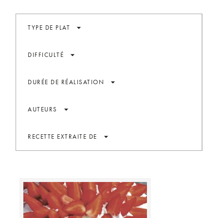
arrow_drop_down
TYPE DE PLAT
arrow_drop_down
DIFFICULTÉ
arrow_drop_down
DURÉE DE RÉALISATION
arrow_drop_down
AUTEURS
arrow_drop_down
RECETTE EXTRAITE DE