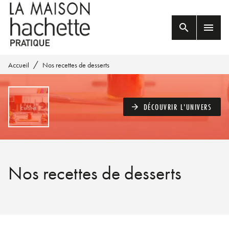
MENU
RECHERCHE
CONTENU
search
menu
PIED DE PAGE
/
Accueil
Nos recettes de desserts
DÉCOUVRIR L'UNIVERS
arrow_forward
Nos recettes de desserts