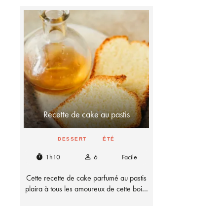
Recette de cake au pastis
DESSERT
ÉTÉ
1h10
6
Facile
timer
person_outline
Cette recette de cake parfumé au pastis
plaira à tous les amoureux de cette boi…