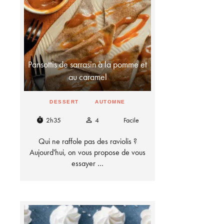
Pansottis de sarrasin à la pomme et
au caramel
DESSERT
AUTOMNE
2h35
4
Facile
timer
person_outline
Qui ne raffole pas des raviolis ?
Aujourd'hui, on vous propose de vous
essayer …