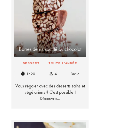
Barres de riz soufflé au chocolat
DESSERT
TOUTE L'ANNÉE
1h20
4
Facile
timer
person_outline
Vous régaler avec des desserts sains et
végétariens ? C'est possible !
Découvre…