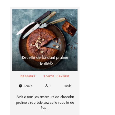
Recette de fondant praliné
Nestlé©
DESSERT
TOUTE L'ANNÉE
37min
8
Facile
timer
person_outline
Avis à tous les amateurs de chocolat
praliné : reproduisez cette recette de
fon…