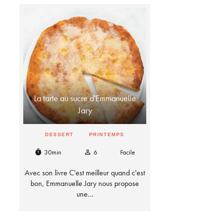
La tarte au sucre d'Emmanuelle
Jary
DESSERT
PRINTEMPS
30min
6
Facile
timer
person_outline
Avec son livre C'est meilleur quand c'est
bon, Emmanuelle Jary nous propose
une…