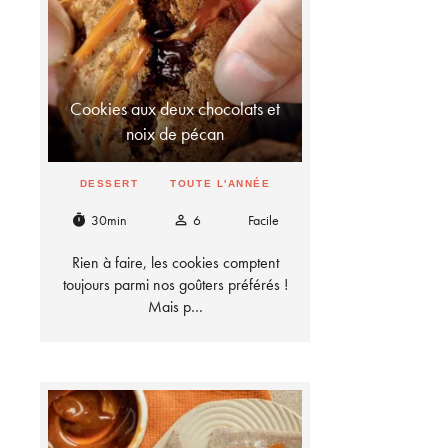
Cookies aux deux chocolats et
noix de pécan
DESSERT
TOUTE L'ANNÉE
30min
6
Facile
timer
person_outline
Rien à faire, les cookies comptent
toujours parmi nos goûters préférés !
Mais p…