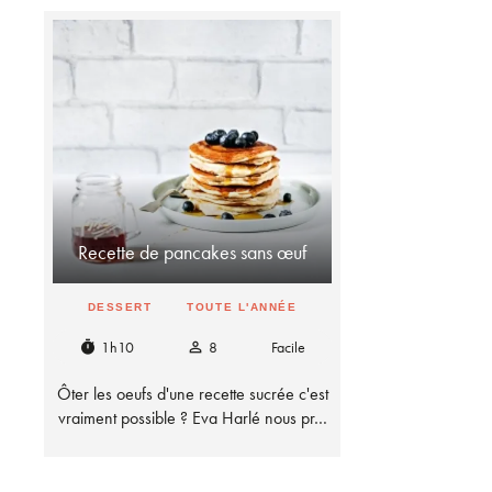
Recette de pancakes sans œuf
DESSERT
TOUTE L'ANNÉE
1h10
8
Facile
timer
person_outline
Ôter les oeufs d'une recette sucrée c'est
vraiment possible ? Eva Harlé nous pr…