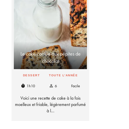
Le cake cookie aux pépites de
chocolat
DESSERT
TOUTE L'ANNÉE
1h10
6
Facile
timer
person_outline
Voici une recette de cake à la fois
moelleux et friable, légèrement parfumé
à l…