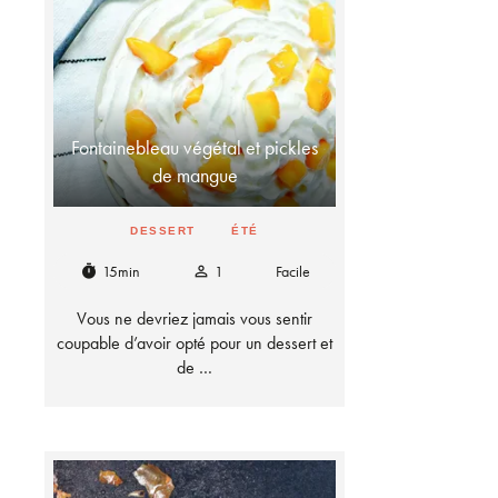
Fontainebleau végétal et pickles
de mangue
DESSERT
ÉTÉ
15min
1
Facile
timer
person_outline
Vous ne devriez jamais vous sentir
coupable d’avoir opté pour un dessert et
de …