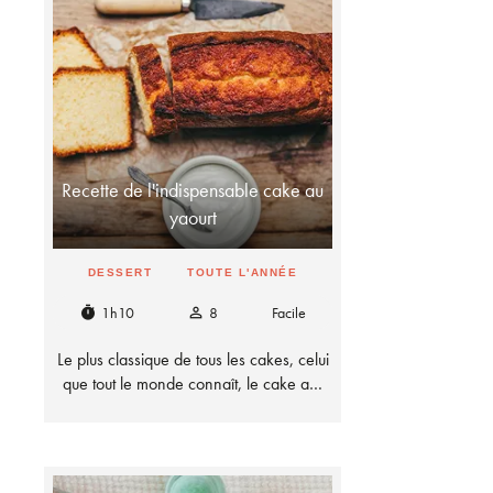
Recette de l'indispensable cake au
yaourt
DESSERT
TOUTE L'ANNÉE
1h10
8
Facile
timer
person_outline
Le plus classique de tous les cakes, celui
que tout le monde connaît, le cake a…