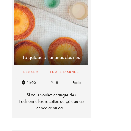
Le gâteau à l'ananas des îles
DESSERT
TOUTE L'ANNÉE
1h00
8
Facile
timer
person_outline
Si vous voulez changer des
traditionnelles recettes de gâteau au
chocolat ou ca…