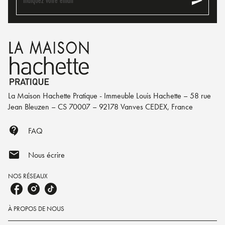
send
Indiquez votre email
La Maison Hachette Pratique - Immeuble Louis Hachette – 58 rue
Jean Bleuzen – CS 70007 – 92178 Vanves CEDEX, France
contact_support
FAQ
mail
Nous écrire
NOS RÉSEAUX
À PROPOS DE NOUS