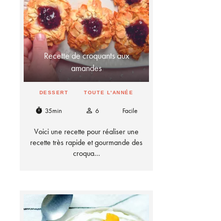
Recette de croquants aux
amandes
DESSERT
TOUTE L'ANNÉE
35min
6
Facile
timer
person_outline
Voici une recette pour réaliser une
recette très rapide et gourmande des
croqua…