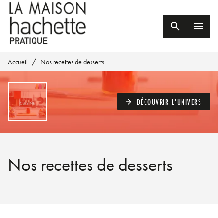
MENU
RECHERCHE
CONTENU
search
menu
PIED DE PAGE
/
Accueil
Nos recettes de desserts
DÉCOUVRIR L'UNIVERS
arrow_forward
Nos recettes de desserts