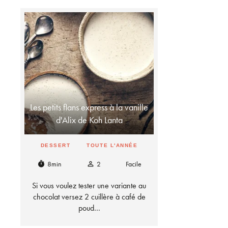
Les petits flans express à la vanille
d'Alix de Koh Lanta
DESSERT
TOUTE L'ANNÉE
8min
2
Facile
timer
person_outline
Si vous voulez tester une variante au
chocolat versez 2 cuillère à café de
poud…