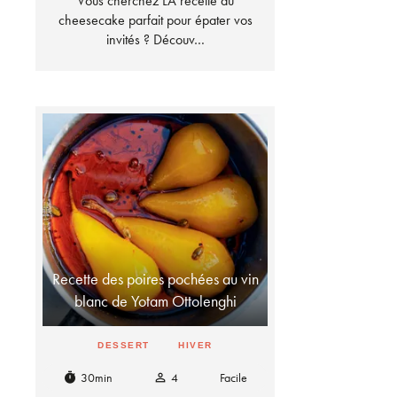
Vous cherchez LA recette du
cheesecake parfait pour épater vos
invités ? Découv…
Recette des poires pochées au vin
blanc de Yotam Ottolenghi
DESSERT
HIVER
30min
4
Facile
timer
person_outline