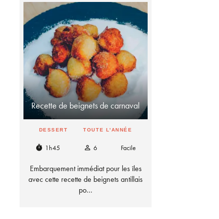
Recette de beignets de carnaval
DESSERT
TOUTE L'ANNÉE
1h45
6
Facile
timer
person_outline
Embarquement immédiat pour les îles
avec cette recette de beignets antillais
po…