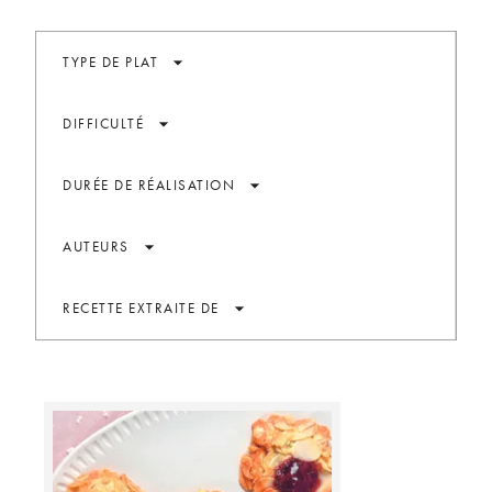
arrow_drop_down
TYPE DE PLAT
arrow_drop_down
DIFFICULTÉ
arrow_drop_down
DURÉE DE RÉALISATION
arrow_drop_down
AUTEURS
arrow_drop_down
RECETTE EXTRAITE DE