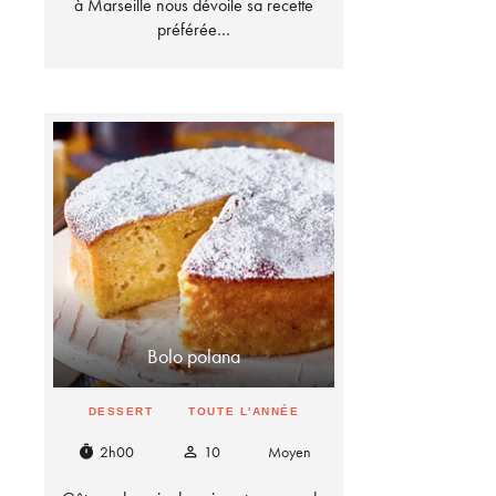
à Marseille nous dévoile sa recette
préférée…
Bolo polana
DESSERT
TOUTE L'ANNÉE
2h00
10
Moyen
timer
person_outline