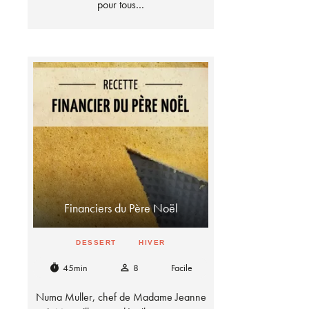
pour tous…
Financiers du Père Noël
DESSERT
HIVER
45min
8
Facile
timer
person_outline
Numa Muller, chef de Madame Jeanne