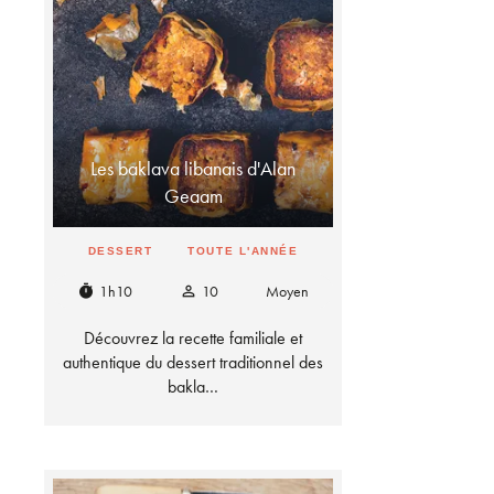
Les baklava libanais d'Alan
Geaam
DESSERT
TOUTE L'ANNÉE
1h10
10
Moyen
timer
person_outline
Découvrez la recette familiale et
authentique du dessert traditionnel des
bakla…