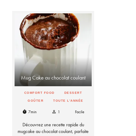
Mug Cake au chocolat coulant
COMFORT FOOD
DESSERT
GOÛTER
TOUTE L'ANNÉE
7min
1
Facile
timer
person_outline
Découvrez une recette rapide du
mugcake au chocolat coulant, parfaite