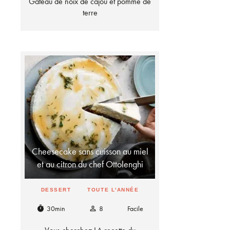
Gâteau de noix de cajou et pomme de
terre
Cheesecake sans cuisson au miel
et au citron du chef Ottolenghi
DESSERT
TOUTE L'ANNÉE
30min
8
Facile
timer
person_outline