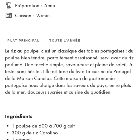
blender
Préparation
:
5min
microwave
Cuisson
:
25min
PLAT PRINCIPAL
TOUTE L'ANNÉE
Le riz au poulpe, c’est un classique des tables portugaises : du
poulpe bien tendre, parfaitement assaisonné, servi avec du riz
parfumé. Une recette simple, savoureuse et pleine de soleil, à
tester sans hésiter. Elle est tirée du livre La cuisine du Portugal
de la Maison Canelas. Cette maison de gastronomie
portugaise nous plonge dans les saveurs du pays, entre plats
de la mer, douceurs sucrées et cuisine du quotidien.
Ingrédients
• 1 poulpe de 600 à 700 g cuit
• 300 g de riz Carolino
• 1 oignon