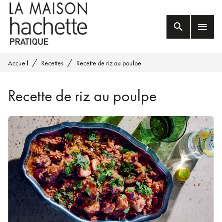
MENU
RECHERCHE
CONTENU
search
menu
PIED DE PAGE
/
/
Accueil
Recettes
Recette de riz au poulpe
Recette de riz au poulpe