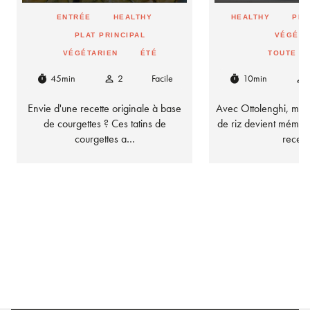
ENTRÉE
HEALTHY
HEALTHY
PLA
PLAT PRINCIPAL
VÉGÉTA
VÉGÉTARIEN
ÉTÉ
TOUTE L
45min
2
Facile
10min
timer
person_outline
timer
person_outline
Envie d'une recette originale à base
Avec Ottolenghi, mêm
de courgettes ? Ces tatins de
de riz devient mémor
courgettes a…
recet