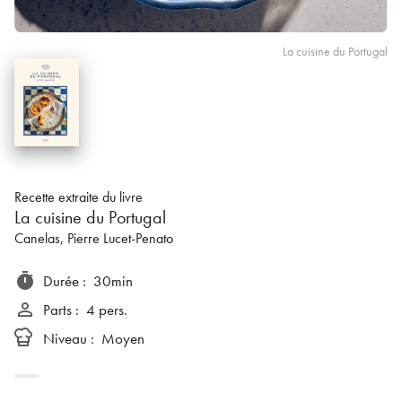
La cuisine du Portugal
Recette extraite du livre
La cuisine du Portugal
Canelas
, Pierre Lucet-Penato
timer
Durée
:
30min
person_outline
Parts
:
4 pers.
Niveau
:
Moyen