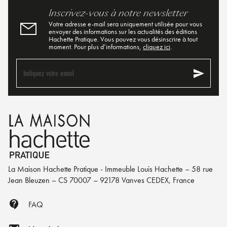
Inscrivez-vous à notre newsletter
Votre adresse e-mail sera uniquement utilisée pour vous
envoyer des informations sur les actualités des éditions
Hachette Pratique. Vous pouvez vous désinscrire à tout
moment. Pour plus d’informations,
cliquez ici
.
send
Indiquez votre email
La Maison Hachette Pratique - Immeuble Louis Hachette – 58 rue
Jean Bleuzen – CS 70007 – 92178 Vanves CEDEX, France
contact_support
FAQ