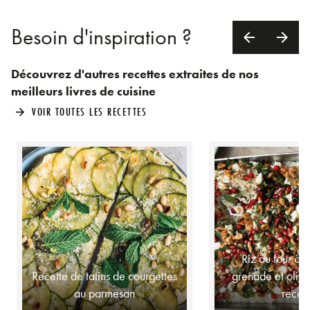
Besoin d'inspiration ?
arrow_back
arrow_forward
Découvrez d'autres recettes extraites de nos
meilleurs livres de cuisine
VOIR TOUTES LES RECETTES
arrow_forward
Riz au four à 
Recette de tatins de courgettes
grenade et olives
au parmesan
rece