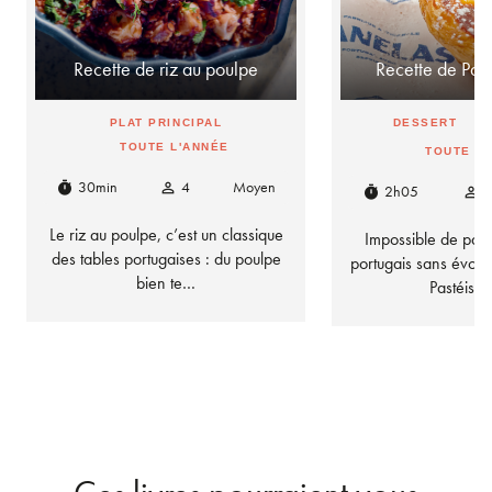
Recette de riz au poulpe
Recette de Past
PLAT PRINCIPAL
DESSERT
TOUTE L'ANNÉE
TOUTE L
30min
4
Moyen
timer
person_outline
2h05
timer
person_outline
Le riz au poulpe, c’est un classique
Impossible de parl
des tables portugaises : du poulpe
portugais sans évoqu
bien te…
Pastéis 