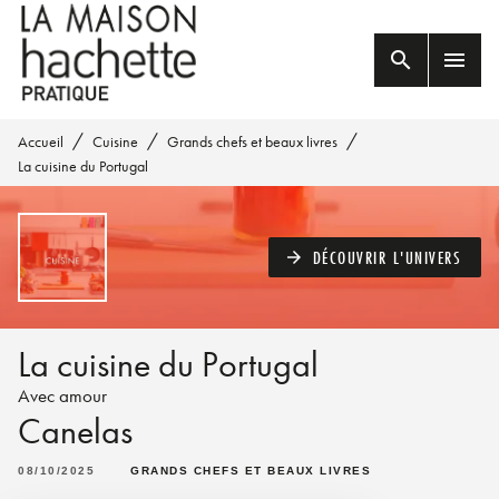
MENU
RECHERCHE
CONTENU
search
menu
PIED DE PAGE
/
/
/
Accueil
Cuisine
Grands chefs et beaux livres
La cuisine du Portugal
DÉCOUVRIR L'UNIVERS
arrow_forward
La cuisine du Portugal
Avec amour
Canelas
08/10/2025
GRANDS CHEFS ET BEAUX LIVRES