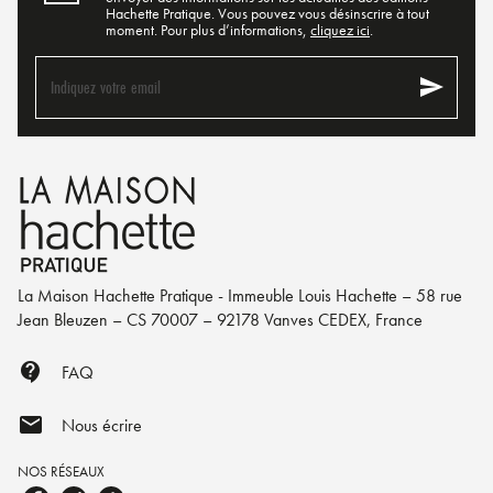
Hachette Pratique. Vous pouvez vous désinscrire à tout
moment. Pour plus d’informations,
cliquez ici
.
send
Indiquez votre email
La Maison Hachette Pratique - Immeuble Louis Hachette – 58 rue
Jean Bleuzen – CS 70007 – 92178 Vanves CEDEX, France
contact_support
FAQ
mail
Nous écrire
NOS RÉSEAUX