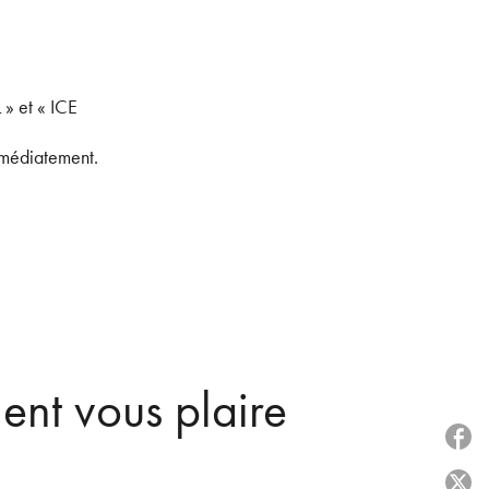
 » et « ICE
mmédiatement.
ent vous plaire
P
P