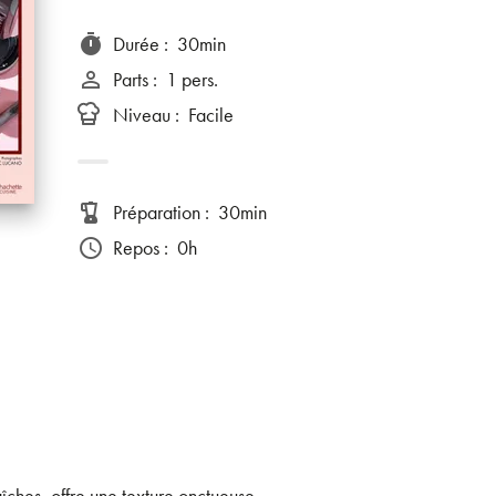
Durée
:
30min
timer
Parts
:
1 pers.
person_outline
Niveau
:
Facile
Préparation
:
30min
blender
Repos
:
0h
access_time
raîches, offre une texture onctueuse.