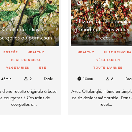
Riz au four à la menthe
Recette de tatins de
grenade et olives vertes :
ourgettes au parmesan
rece…
ENTRÉE
HEALTHY
HEALTHY
PLAT PRINCIPA
PLAT PRINCIPAL
VÉGÉTARIEN
VÉGÉTARIEN
ÉTÉ
TOUTE L'ANNÉE
45min
2
Facile
10min
6
Faci
person_outline
timer
person_outline
e d'une recette originale à base
Avec Ottolenghi, même un simple
e courgettes ? Ces tatins de
de riz devient mémorable. Dans 
courgettes a…
recet…