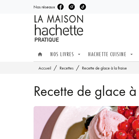
Nos réseaux
MENU
RECHERCHE
CONTENU
NOS LIVRES
HACHETTE CUISINE
home
arrow_drop_down
arrow_drop_down
/
/
Accueil
Recettes
Recette de glace à la fraise
Recette de glace à 