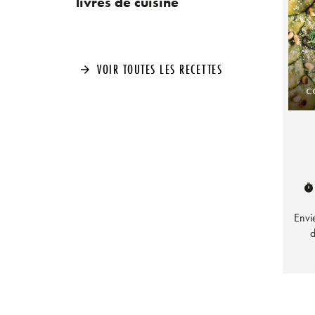
livres de cuisine
VOIR TOUTES LES RECETTES
arrow_forward
c
timer
Envi
d