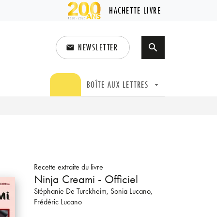
HACHETTE LIVRE
NEWSLETTER
search
email
search
BOÎTE AUX LETTRES
arrow_drop_down
Recette extraite du livre
Ninja Creami - Officiel
Stéphanie De Turckheim
, Sonia Lucano
,
Frédéric Lucano