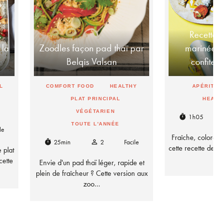
,
Recette
 la
Zoodles façon pad thaï par
marinée
Belqis Valsan
confite
L
COMFORT FOOD
HEALTHY
APÉRITI
PLAT PRINCIPAL
HEA
VÉGÉTARIEN
1h05
timer
TOUTE L'ANNÉE
le
Fraîche, coloré
25min
2
Facile
timer
person_outline
cette recette d
 plat
cette
Envie d'un pad thaï léger, rapide et
plein de fraîcheur ? Cette version aux
zoo…