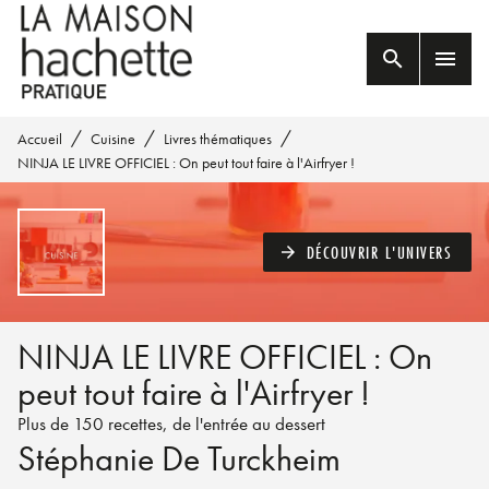
MENU
RECHERCHE
CONTENU
search
menu
PIED DE PAGE
/
/
/
Accueil
Cuisine
Livres thématiques
NINJA LE LIVRE OFFICIEL : On peut tout faire à l'Airfryer !
DÉCOUVRIR L'UNIVERS
arrow_forward
NINJA LE LIVRE OFFICIEL : On
peut tout faire à l'Airfryer !
Plus de 150 recettes, de l'entrée au dessert
Stéphanie De Turckheim