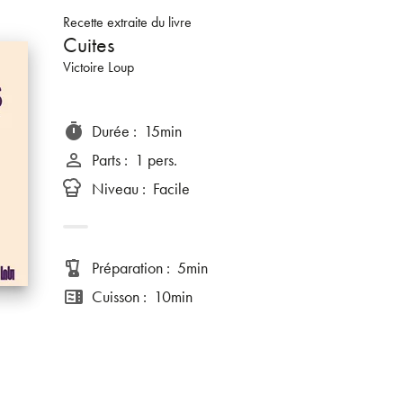
Recette extraite du livre
Cuites
Victoire Loup
Durée
:
15min
timer
Parts
:
1 pers.
person_outline
Niveau
:
Facile
Préparation
:
5min
blender
Cuisson
:
10min
microwave