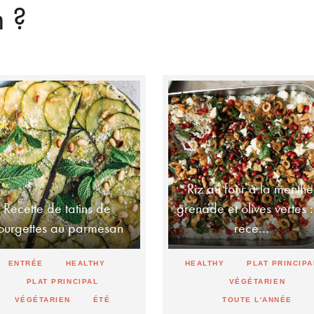
n ?
Riz au four à la menthe
Recette de tatins de
grenade et olives vertes :
ourgettes au parmesan
rece…
ENTRÉE
HEALTHY
HEALTHY
PLAT PRINCIPA
PLAT PRINCIPAL
VÉGÉTARIEN
VÉGÉTARIEN
ÉTÉ
TOUTE L'ANNÉE