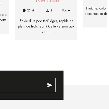
TOUTE L'ANNÉE
le
Fraîche, coloré
25min
2
Facile
timer
person_outline
cette recette d
 plat
cette
Envie d'un pad thaï léger, rapide et
plein de fraîcheur ? Cette version aux
zoo…
send