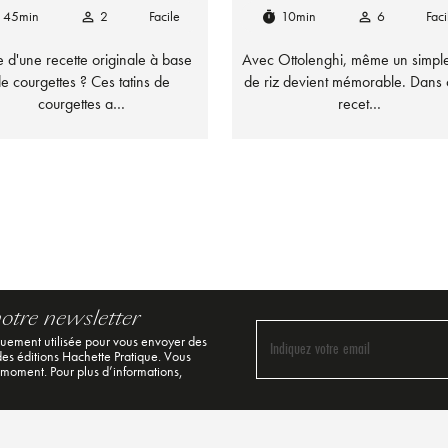
45min
2
Facile
10min
6
Faci
person_outline
timer
person_outline
e d'une recette originale à base
Avec Ottolenghi, même un simple
e courgettes ? Ces tatins de
de riz devient mémorable. Dans 
courgettes a…
recet…
notre newsletter
quement utilisée pour vous envoyer des
Indiquez votre email
 des éditions Hachette Pratique. Vous
 moment. Pour plus d’informations,