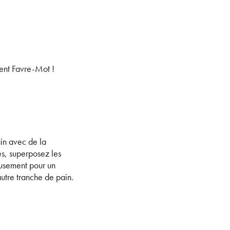
rent Favre-Mot !
in avec de la
s, superposez les
usement pour un
tre tranche de pain.