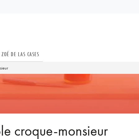
PIED DE PAGE
ZOÉ DE LAS CASES
sieur
able croque-monsieur