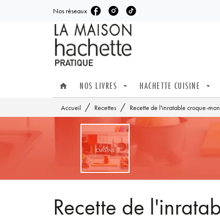
Nos réseaux
MENU
RECHERCHE
CONTENU
NOS LIVRES
HACHETTE CUISINE
home
arrow_drop_down
arrow_drop_down
/
/
Accueil
Recettes
Recette de l'inratable croque-mon
Recette de l'inrat