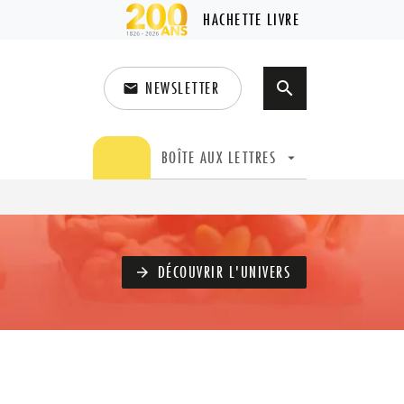
HACHETTE LIVRE
NEWSLETTER
search
email
search
BOÎTE AUX LETTRES
arrow_drop_down
DÉCOUVRIR L'UNIVERS
arrow_forward