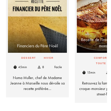
Recette de l'inra
Financiers du Père Noël
monsie
DESSERT
HIVER
COMFORT 
TOUTE L
45min
8
Facile
timer
person_outline
15min
timer
person_outline
Numa Muller, chef de Madame
Jeanne à Marseille nous dévoile sa
Retrouvez la fameu
recette préférée…
croque-monsieur parf
street-f