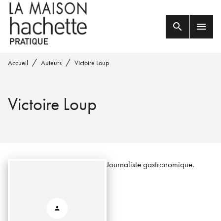
MENU
RECHERCHE
CONTENU
search
menu
PIED DE PAGE
/
/
Accueil
Auteurs
Victoire Loup
Victoire Loup
Journaliste gastronomique.