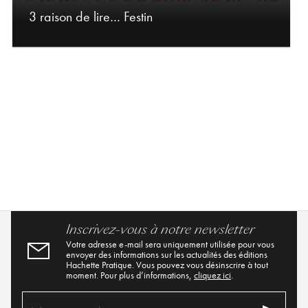
3 raison de lire… Festin
Inscrivez-vous à notre newsletter
Votre adresse e-mail sera uniquement utilisée pour vous
envoyer des informations sur les actualités des éditions
Hachette Pratique. Vous pouvez vous désinscrire à tout
moment. Pour plus d’informations,
cliquez ici
.