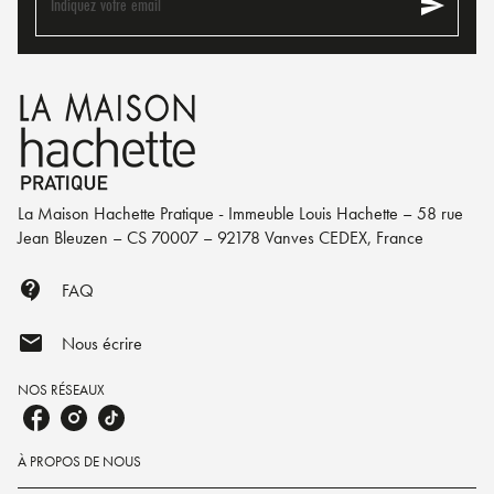
send
Indiquez votre email
La Maison Hachette Pratique - Immeuble Louis Hachette – 58 rue
Jean Bleuzen – CS 70007 – 92178 Vanves CEDEX, France
contact_support
FAQ
mail
Nous écrire
NOS RÉSEAUX
À PROPOS DE NOUS