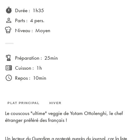
timer
Durée
:
1h35
person_outline
Parts
:
4 pers.
Niveau
:
Moyen
blender
Préparation
:
25min
microwave
Cuisson
:
1h
access_time
Repos
:
10min
PLAT PRINCIPAL
HIVER
Le couscous "ultime" veggie de Yotam Ottolenghi, le chef
étranger préféré des français !
Un lecteur du Guardian a protesté auprès du journal, car la liste