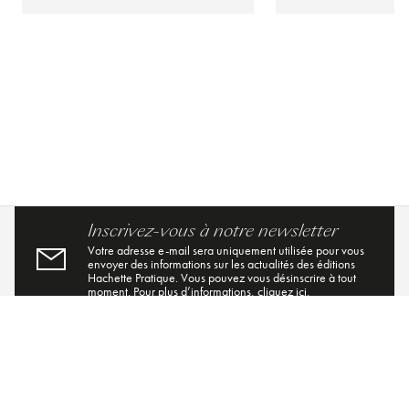
Inscrivez-vous à notre newsletter
Votre adresse e-mail sera uniquement utilisée pour vous
envoyer des informations sur les actualités des éditions
Hachette Pratique. Vous pouvez vous désinscrire à tout
moment. Pour plus d’informations,
cliquez ici
.
send
Indiquez votre email