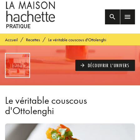
MENU
RECHERCHE
CONTENU
search
menu
PIED DE PAGE
/
/
Accueil
Recettes
Le véritable couscous d'Ottolenghi
DÉCOUVRIR L'UNIVERS
arrow_forward
Le véritable couscous
d'Ottolenghi