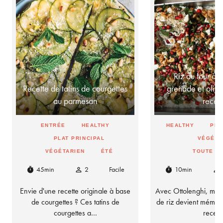
Riz au four à 
Recette de tatins de courgettes
grenade et olives
au parmesan
rece
ENTRÉE
HEALTHY
HEALTHY
PLA
PLAT PRINCIPAL
VÉGÉTA
VÉGÉTARIEN
ÉTÉ
TOUTE L
45min
2
Facile
10min
timer
person_outline
timer
person_outline
Envie d'une recette originale à base
Avec Ottolenghi, mêm
de courgettes ? Ces tatins de
de riz devient mémor
courgettes a…
recet