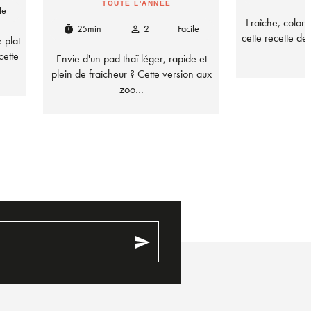
TOUTE L'ANNÉE
le
Fraîche, coloré
25min
2
Facile
timer
person_outline
cette recette d
 plat
cette
Envie d'un pad thaï léger, rapide et
plein de fraîcheur ? Cette version aux
zoo…
send