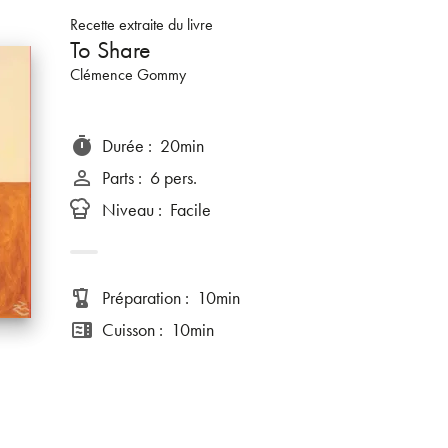
Recette extraite du livre
To Share
Clémence Gommy
Durée
:
20min
timer
Parts
:
6 pers.
person_outline
Niveau
:
Facile
Préparation
:
10min
blender
Cuisson
:
10min
microwave