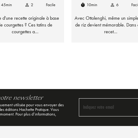
45min
2
Facile
10min
6
Faci
person_outline
timer
person_outline
e d'une recette originale à base
Avec Ottolenghi, même un simple
e courgettes ? Ces tatins de
de riz devient mémorable. Dans 
courgettes a…
recet…
notre newsletter
quement utilisée pour vous envoyer des
Indiquez votre email
 des éditions Hachette Pratique. Vous
 moment. Pour plus d’informations,