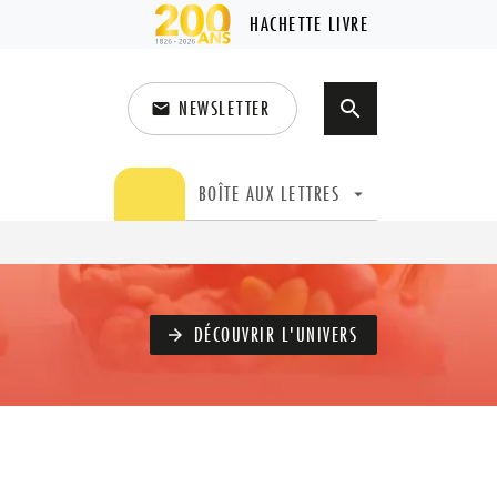
HACHETTE LIVRE
NEWSLETTER
search
email
search
BOÎTE AUX LETTRES
arrow_drop_down
DÉCOUVRIR L'UNIVERS
arrow_forward