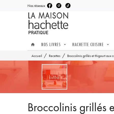
Nos réseaux
MENU
RECHERCHE
CONTENU
NOS LIVRES
HACHETTE CUISINE
home
arrow_drop_down
arrow_drop_down
/
/
Accueil
Recettes
Broccolinis grillés et thigourt aux 
Broccolinis grillés 