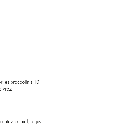
r les broccolinis 10-
oivrez.
outez le miel, le jus