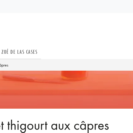
PIED DE PAGE
ZOÉ DE LAS CASES
câpres
et thigourt aux câpres