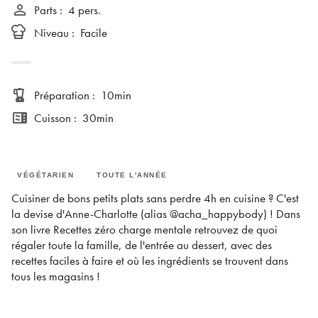
person_outline
Parts
:
4 pers.
Niveau
:
Facile
blender
Préparation
:
10min
microwave
Cuisson
:
30min
VÉGÉTARIEN
TOUTE L'ANNÉE
Cuisiner de bons petits plats sans perdre 4h en cuisine ? C'est
la devise d'Anne-Charlotte (alias @acha_happybody) ! Dans
son livre Recettes zéro charge mentale retrouvez de quoi
régaler toute la famille, de l'entrée au dessert, avec des
recettes faciles à faire et où les ingrédients se trouvent dans
tous les magasins !