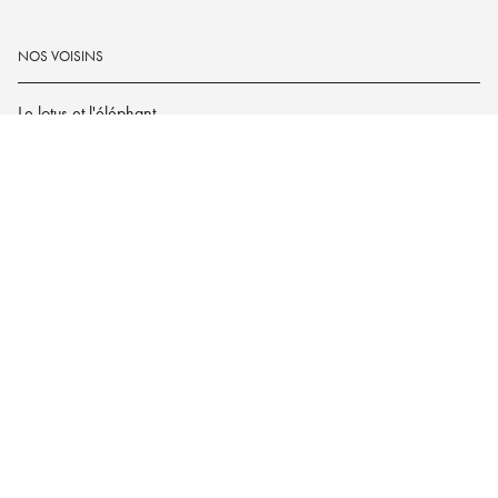
NOS VOISINS
Le lotus et l'éléphant
Hachette Heroes
Le guide Hachette des Vins
Hachette.fr
Dark Side
Charte des Données Personnelles
Paramétrez vos préférences cookies
Mentions légales