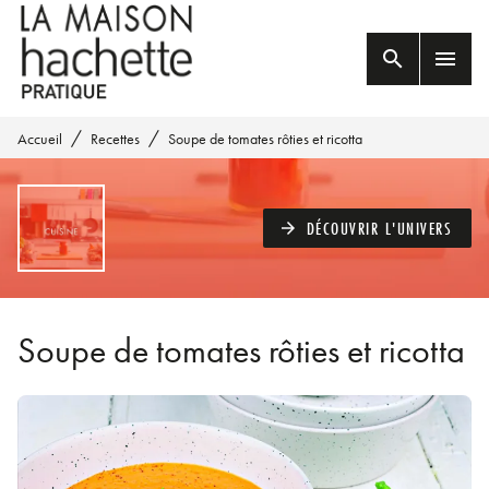
MENU
RECHERCHE
CONTENU
search
menu
PIED DE PAGE
/
/
Accueil
Recettes
Soupe de tomates rôties et ricotta
DÉCOUVRIR L'UNIVERS
arrow_forward
Soupe de tomates rôties et ricotta