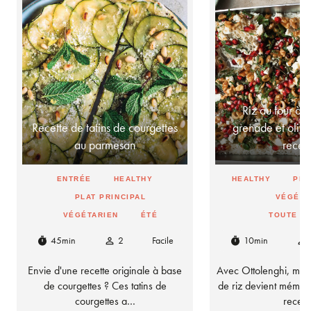
Riz au four à 
Recette de tatins de courgettes
grenade et olives
au parmesan
rece
ENTRÉE
HEALTHY
HEALTHY
PLA
PLAT PRINCIPAL
VÉGÉTA
VÉGÉTARIEN
ÉTÉ
TOUTE L
45min
2
Facile
10min
timer
person_outline
timer
person_outline
Envie d'une recette originale à base
Avec Ottolenghi, mêm
de courgettes ? Ces tatins de
de riz devient mémor
courgettes a…
recet