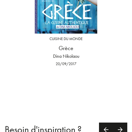
CUISINE DU MONDE
Grèce
Dina Nikolaou
20/09/2017
Besoin d'inspiration ?
arrow_back
arrow_forward