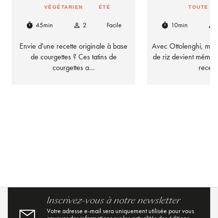
VÉGÉTARIEN
ÉTÉ
TOUTE L
45min
2
Facile
10min
timer
person_outline
timer
person_outline
Envie d'une recette originale à base
Avec Ottolenghi, mêm
de courgettes ? Ces tatins de
de riz devient mémor
courgettes a…
recet
Inscrivez-vous à notre newsletter
Votre adresse e-mail sera uniquement utilisée pour vous
envoyer des informations sur les actualités des éditions