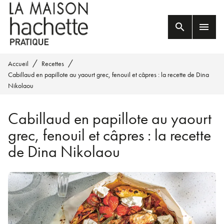
MENU
RECHERCHE
CONTENU
search
menu
PIED DE PAGE
/
/
Accueil
Recettes
Cabillaud en papillote au yaourt grec, fenouil et câpres : la recette de Dina
Nikolaou
Cabillaud en papillote au yaourt
grec, fenouil et câpres : la recette
de Dina Nikolaou