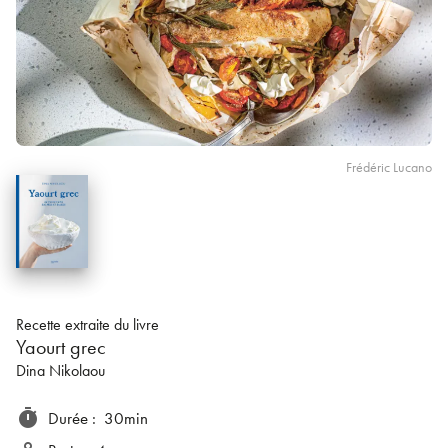
Frédéric Lucano
Recette extraite du livre
Yaourt grec
Dina Nikolaou
timer
Durée
:
30min