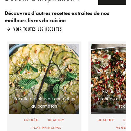
Découvrez d'autres recettes extraites de nos
meilleurs livres de cuisine
VOIR TOUTES LES RECETTES
arrow_forward
Riz au four à 
Recette de tatins de courgettes
grenade et olives
au parmesan
rece
ENTRÉE
HEALTHY
HEALTHY
PLA
PLAT PRINCIPAL
VÉGÉTA