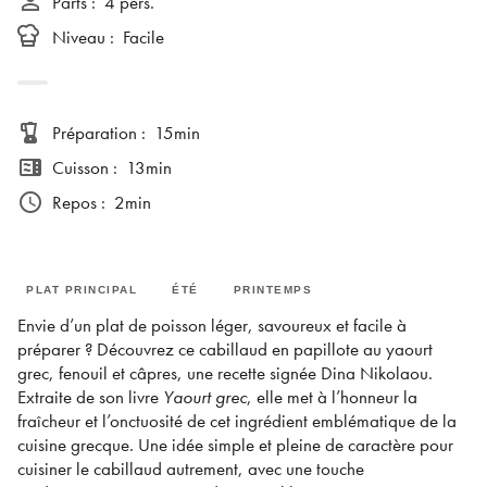
person_outline
Parts
:
4 pers.
Niveau
:
Facile
blender
Préparation
:
15min
microwave
Cuisson
:
13min
access_time
Repos
:
2min
PLAT PRINCIPAL
ÉTÉ
PRINTEMPS
Envie d’un plat de poisson léger, savoureux et facile à
préparer ? Découvrez ce cabillaud en papillote au yaourt
grec, fenouil et câpres, une recette signée Dina Nikolaou.
Extraite de son livre
Yaourt grec
, elle met à l’honneur la
fraîcheur et l’onctuosité de cet ingrédient emblématique de la
cuisine grecque. Une idée simple et pleine de caractère pour
cuisiner le cabillaud autrement, avec une touche