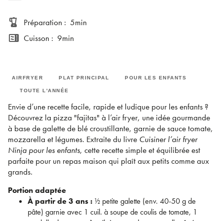
blender
Préparation
:
5min
microwave
Cuisson
:
9min
AIRFRYER
PLAT PRINCIPAL
POUR LES ENFANTS
TOUTE L'ANNÉE
Envie d’une recette facile, rapide et ludique pour les enfants ?
Découvrez la pizza "fajitas" à l’air fryer, une idée gourmande
à base de galette de blé croustillante, garnie de sauce tomate,
mozzarella et légumes. Extraite du livre
Cuisiner l’air fryer
Ninja pour les enfants
, cette recette simple et équilibrée est
parfaite pour un repas maison qui plaît aux petits comme aux
grands.
Portion adaptée
À partir de 3 ans :
½ petite galette (env. 40-50 g de
pâte) garnie avec 1 cuil. à soupe de coulis de tomate, 1