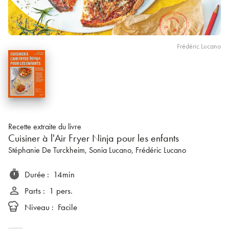
Frédéric Lucano
Recette extraite du livre
Cuisiner à l'Air Fryer Ninja pour les enfants
Stéphanie De Turckheim
, Sonia Lucano
, Frédéric Lucano
timer
Durée
:
14min
person_outline
Parts
:
1 pers.
Niveau
:
Facile