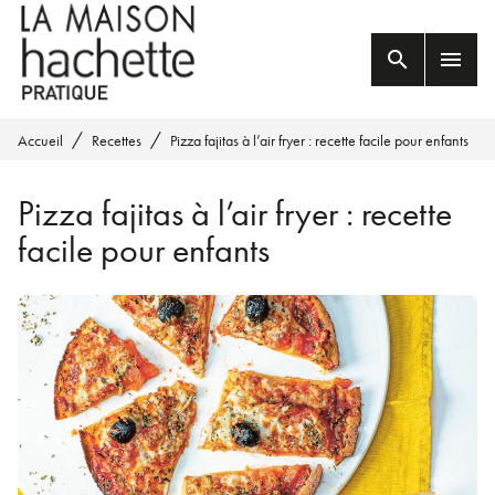
MENU
RECHERCHE
CONTENU
search
menu
PIED DE PAGE
/
/
Accueil
Recettes
Pizza fajitas à l’air fryer : recette facile pour enfants
Pizza fajitas à l’air fryer : recette
facile pour enfants