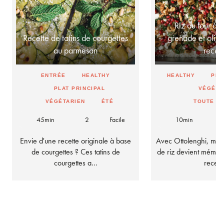
Riz au four à 
Recette de tatins de courgettes
grenade et olives
au parmesan
rece
ENTRÉE
HEALTHY
HEALTHY
PLA
PLAT PRINCIPAL
VÉGÉTA
VÉGÉTARIEN
ÉTÉ
TOUTE L
45min
2
Facile
10min
Envie d'une recette originale à base
Avec Ottolenghi, mêm
de courgettes ? Ces tatins de
de riz devient mémor
courgettes a…
recet