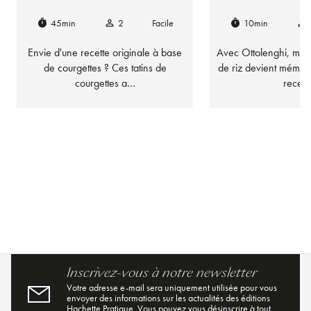
45min
2
Facile
10min
timer
person_outline
timer
person_outline
Envie d'une recette originale à base
Avec Ottolenghi, mêm
de courgettes ? Ces tatins de
de riz devient mémor
courgettes a…
recet
Inscrivez-vous à notre newsletter
Votre adresse e-mail sera uniquement utilisée pour vous
envoyer des informations sur les actualités des éditions
Hachette Pratique. Vous pouvez vous désinscrire à tout