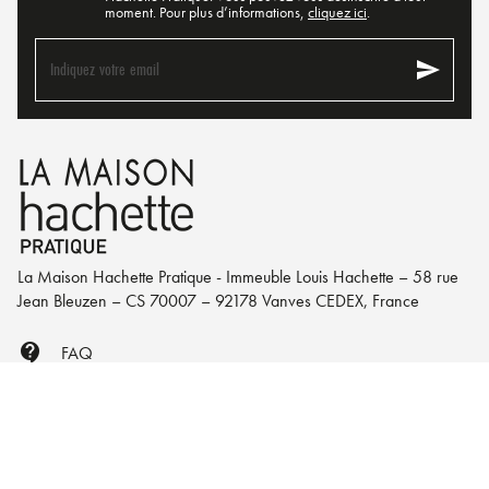
moment. Pour plus d’informations,
cliquez ici
.
send
Indiquez votre email
La Maison Hachette Pratique - Immeuble Louis Hachette – 58 rue
Jean Bleuzen – CS 70007 – 92178 Vanves CEDEX, France
contact_support
FAQ
mail
Nous écrire
NOS RÉSEAUX