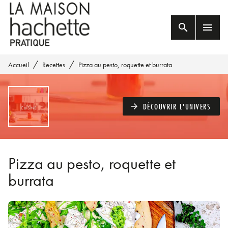
MENU
RECHERCHE
CONTENU
search
menu
PIED DE PAGE
/
/
Accueil
Recettes
Pizza au pesto, roquette et burrata
DÉCOUVRIR L'UNIVERS
arrow_forward
Pizza au pesto, roquette et
burrata