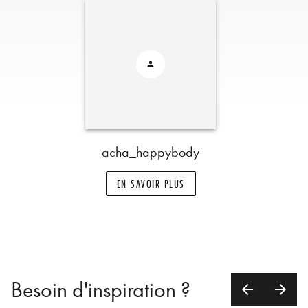
acha_happybody
EN SAVOIR PLUS
Besoin d'inspiration ?
arrow_back
arrow_forward