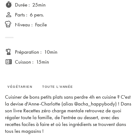
timer
Durée
:
25min
person_outline
Parts
:
6 pers.
Niveau
:
Facile
blender
Préparation
:
10min
microwave
Cuisson
:
15min
VÉGÉTARIEN
TOUTE L'ANNÉE
Cuisiner de bons petits plats sans perdre 4h en cuisine ? C'est
la devise d'Anne-Charlotte (alias @acha_happybody) ! Dans
son livre Recettes zéro charge mentale retrouvez de quoi
régaler toute la famille, de l'entrée au dessert, avec des
recettes faciles à faire et où les ingrédients se trouvent dans
tous les magasins !