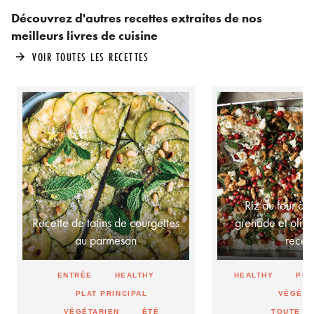
Découvrez d'autres recettes extraites de nos
meilleurs livres de cuisine
VOIR TOUTES LES RECETTES
arrow_forward
Riz au four à 
Recette de tatins de courgettes
grenade et olives
au parmesan
rece
ENTRÉE
HEALTHY
HEALTHY
PLA
PLAT PRINCIPAL
VÉGÉTA
VÉGÉTARIEN
ÉTÉ
TOUTE L