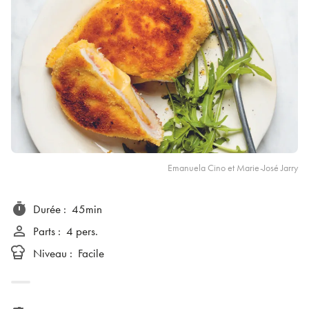
Emanuela Cino et Marie-José Jarry
timer
Durée
:
45min
person_outline
Parts
:
4 pers.
Niveau
:
Facile