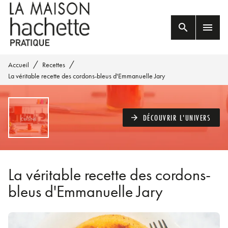
MENU
RECHERCHE
CONTENU
search
menu
PIED DE PAGE
/
/
Accueil
Recettes
La véritable recette des cordons-bleus d'Emmanuelle Jary
DÉCOUVRIR L'UNIVERS
arrow_forward
La véritable recette des cordons-
bleus d'Emmanuelle Jary