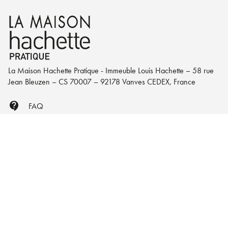
La Maison Hachette Pratique - Immeuble Louis Hachette – 58 rue
Jean Bleuzen – CS 70007 – 92178 Vanves CEDEX, France
contact_support
FAQ
mail
Nous écrire
NOS RÉSEAUX
À PROPOS DE NOUS
Qui sommes-nous ?