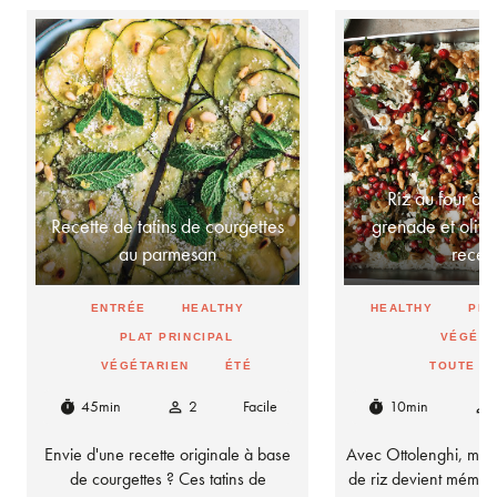
Riz au four à 
Recette de tatins de courgettes
grenade et olives
au parmesan
rece
ENTRÉE
HEALTHY
HEALTHY
PLA
PLAT PRINCIPAL
VÉGÉTA
VÉGÉTARIEN
ÉTÉ
TOUTE L
45min
2
Facile
10min
timer
person_outline
timer
person_outline
Envie d'une recette originale à base
Avec Ottolenghi, mêm
de courgettes ? Ces tatins de
de riz devient mémor