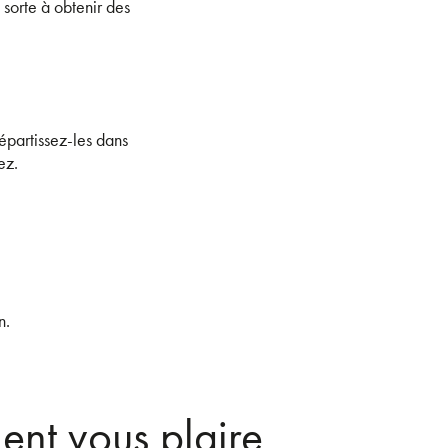
 sorte à obtenir des
répartissez-les dans
ez.
n.
ent vous plaire