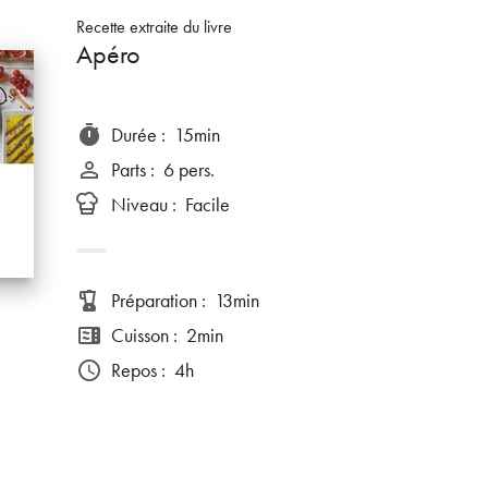
Recette extraite du livre
Apéro
Durée
:
15min
timer
Parts
:
6 pers.
person_outline
Niveau
:
Facile
Préparation
:
13min
blender
Cuisson
:
2min
microwave
Repos
:
4h
access_time