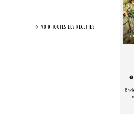
VOIR TOUTES LES RECETTES
arrow_forward
c
timer
Envi
d