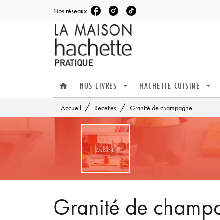
Nos réseaux
MENU
RECHERCHE
CONTENU
NOS LIVRES
HACHETTE CUISINE
home
arrow_drop_down
arrow_drop_down
/
/
Accueil
Recettes
Granité de champagne
Granité de champ