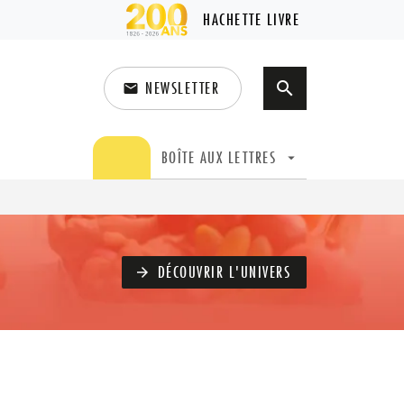
HACHETTE LIVRE
NEWSLETTER
search
email
search
BOÎTE AUX LETTRES
arrow_drop_down
DÉCOUVRIR L'UNIVERS
arrow_forward