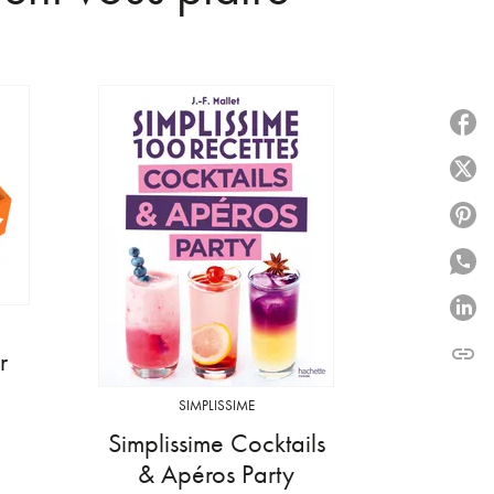
P
P
P
P
P
link
r
C
SIMPLISSIME
Simplissime Cocktails
& Apéros Party