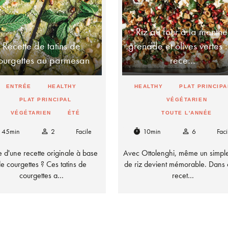
Riz au four à la menthe
Recette de tatins de
grenade et olives vertes :
ourgettes au parmesan
rece…
ENTRÉE
HEALTHY
HEALTHY
PLAT PRINCIPA
PLAT PRINCIPAL
VÉGÉTARIEN
VÉGÉTARIEN
ÉTÉ
TOUTE L'ANNÉE
45min
2
Facile
10min
6
Faci
person_outline
timer
person_outline
e d'une recette originale à base
Avec Ottolenghi, même un simple
e courgettes ? Ces tatins de
de riz devient mémorable. Dans 
courgettes a…
recet…