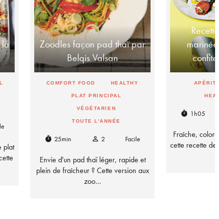
,
Recette
 la
Zoodles façon pad thaï par
marinée
Belqis Valsan
confite
L
COMFORT FOOD
HEALTHY
APÉRITI
PLAT PRINCIPAL
HEA
VÉGÉTARIEN
1h05
timer
TOUTE L'ANNÉE
le
Fraîche, coloré
25min
2
Facile
timer
person_outline
cette recette d
 plat
cette
Envie d'un pad thaï léger, rapide et
plein de fraîcheur ? Cette version aux
zoo…