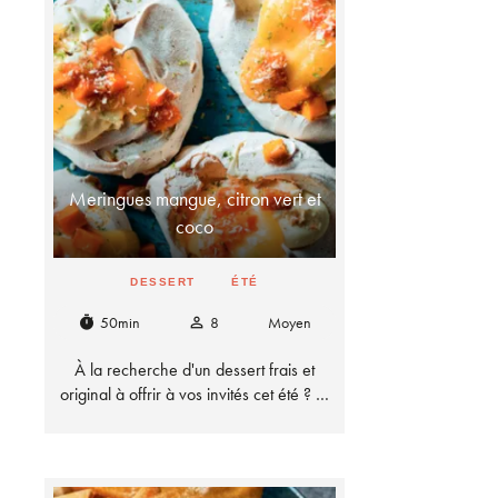
Meringues mangue, citron vert et
coco
DESSERT
ÉTÉ
50min
8
Moyen
timer
person_outline
À la recherche d'un dessert frais et
original à offrir à vos invités cet été ? …