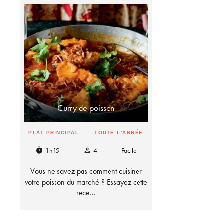
Curry de poisson
PLAT PRINCIPAL
TOUTE L'ANNÉE
1h15
4
Facile
timer
person_outline
Vous ne savez pas comment cuisiner
votre poisson du marché ? Essayez cette
rece…