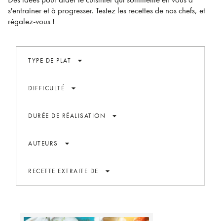
s'entraîner et à progresser. Testez les recettes de nos chefs, et
régalez-vous !
arrow_drop_down
TYPE DE PLAT
arrow_drop_down
DIFFICULTÉ
arrow_drop_down
DURÉE DE RÉALISATION
arrow_drop_down
AUTEURS
arrow_drop_down
RECETTE EXTRAITE DE