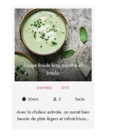
Soupe froide feta, menthe et
basilic
ENTRÉE
ÉTÉ
30min
2
Facile
timer
person_outline
Avec la chaleur estivale, on aurait bien
besoin de plats légers et rafraîchissa…