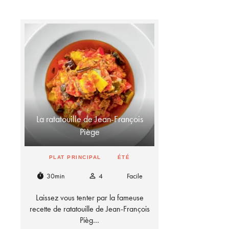
La ratatouille de Jean-François
Piège
PLAT PRINCIPAL
ÉTÉ
30min
4
Facile
timer
person_outline
Laissez vous tenter par la fameuse
recette de ratatouille de Jean-François
Pièg…