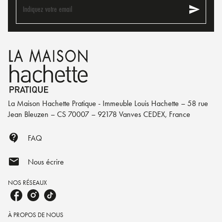
send
Indiquez votre email
La Maison Hachette Pratique - Immeuble Louis Hachette – 58 rue
Jean Bleuzen – CS 70007 – 92178 Vanves CEDEX, France
contact_support
FAQ
mail
Nous écrire
NOS RÉSEAUX
À PROPOS DE NOUS