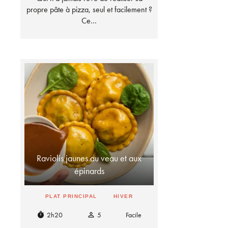
propre pâte à pizza, seul et facilement ?
Ce…
Raviolis jaunes au veau et aux
épinards
PLAT PRINCIPAL
HIVER
2h20
5
Facile
timer
person_outline