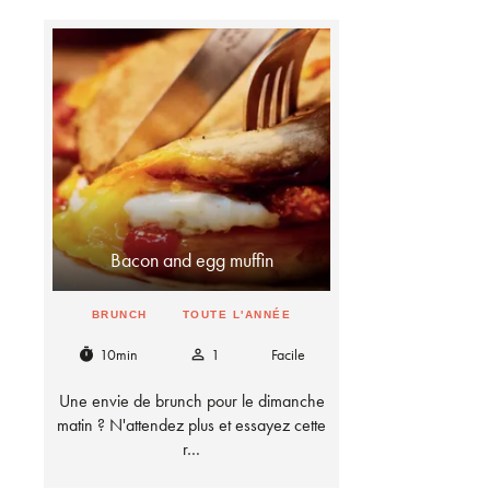
Bacon and egg muffin
BRUNCH
TOUTE L'ANNÉE
10min
1
Facile
timer
person_outline
Une envie de brunch pour le dimanche
matin ? N'attendez plus et essayez cette
r…