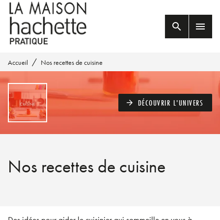
MENU
RECHERCHE
CONTENU
search
menu
PIED DE PAGE
/
Accueil
Nos recettes de cuisine
DÉCOUVRIR L'UNIVERS
arrow_forward
Nos recettes de cuisine
Des idées pour aider le cuisinier qui sommeille en vous à