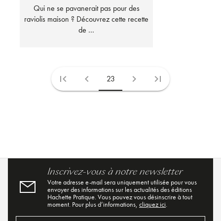
Qui ne se pavanerait pas pour des
raviolis maison ? Découvrez cette recette
de …
first_page
chevron_left
chevron_right
last_page
23
Inscrivez-vous à notre newsletter
Votre adresse e-mail sera uniquement utilisée pour vous
envoyer des informations sur les actualités des éditions
Hachette Pratique. Vous pouvez vous désinscrire à tout
moment. Pour plus d’informations,
cliquez ici
.