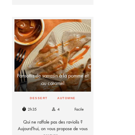
Pansottis de sarrasin à la pomme et
au caramel
DESSERT
AUTOMNE
2h35
4
Facile
timer
person_outline
Qui ne raffole pas des raviolis ?
Aujourd'hui, on vous propose de vous