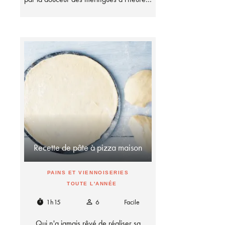
Recette de pâte à pizza maison
PAINS ET VIENNOISERIES
TOUTE L'ANNÉE
1h15
6
Facile
timer
person_outline
Qui n'a jamais rêvé de réaliser sa