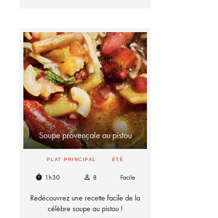
Soupe provençale au pistou
PLAT PRINCIPAL
ÉTÉ
1h30
8
Facile
timer
person_outline
Redécouvrez une recette facile de la
célèbre soupe au pistou !