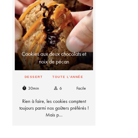
Cookies aux deux chocolats et
noix de pécan
DESSERT
TOUTE L'ANNÉE
30min
6
Facile
timer
person_outline
Rien à faire, les cookies comptent
toujours parmi nos goûters préférés !
Mais p…