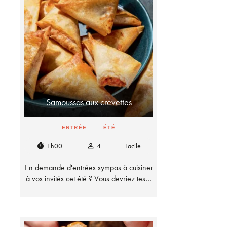
Samoussas aux crevettes
ENTRÉE
ÉTÉ
1h00
4
Facile
timer
person_outline
En demande d'entrées sympas à cuisiner
à vos invités cet été ? Vous devriez tes…