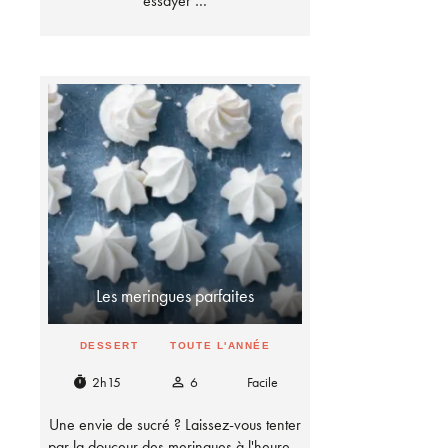
essayer …
Les meringues parfaites
DESSERT
TOUTE L'ANNÉE
2h15
6
Facile
timer
person_outline
Une envie de sucré ? Laissez-vous tenter
par la douceur des meringues à l'heure…