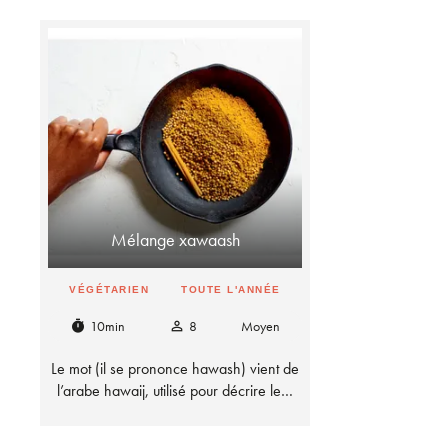
Mélange xawaash
VÉGÉTARIEN
TOUTE L'ANNÉE
10min
8
Moyen
timer
person_outline
Le mot (il se prononce hawash) vient de
l’arabe hawaij, utilisé pour décrire le…