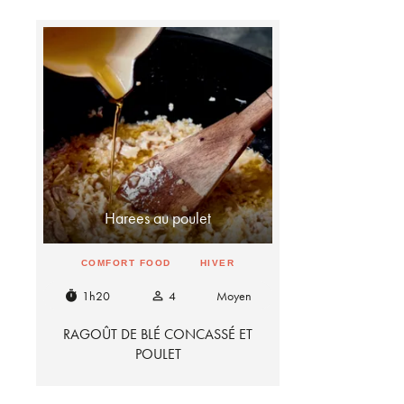
Harees au poulet
COMFORT FOOD
HIVER
1h20
4
Moyen
timer
person_outline
RAGOÛT DE BLÉ CONCASSÉ ET
POULET