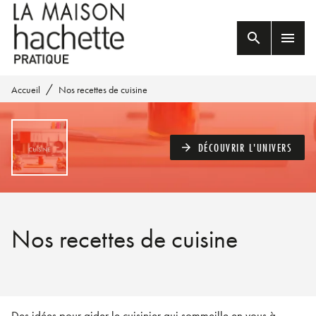
MENU
RECHERCHE
CONTENU
search
menu
PIED DE PAGE
/
Accueil
Nos recettes de cuisine
DÉCOUVRIR L'UNIVERS
arrow_forward
Nos recettes de cuisine
Des idées pour aider le cuisinier qui sommeille en vous à