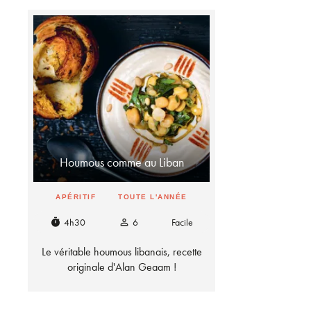
Houmous comme au Liban
APÉRITIF
TOUTE L'ANNÉE
4h30
6
Facile
timer
person_outline
Le véritable houmous libanais, recette
originale d'Alan Geaam !