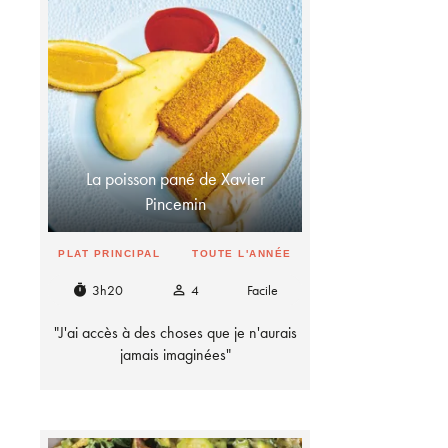
La poisson pané de Xavier
Pincemin
PLAT PRINCIPAL
TOUTE L'ANNÉE
3h20
4
Facile
timer
person_outline
"J'ai accès à des choses que je n'aurais
jamais imaginées"