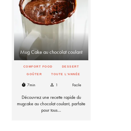
Mug Cake au chocolat coulant
COMFORT FOOD
DESSERT
GOÛTER
TOUTE L'ANNÉE
7min
1
Facile
timer
person_outline
Découvrez une recette rapide du
mugcake au chocolat coulant, parfaite
pour tous…