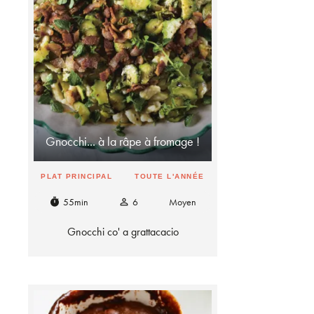
Gnocchi... à la râpe à fromage !
PLAT PRINCIPAL
TOUTE L'ANNÉE
55min
6
Moyen
timer
person_outline
Gnocchi co' a grattacacio