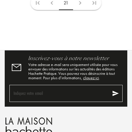
first_page
chevron_left
chevron_right
last_page
21
Inscrivez-vous à notre newsletter
Votre adresse e-mail sera uniquement utilisée pour vous
envoyer des informations sur les actualités des éditions
Hachette Pratique. Vous pouvez vous désinscrire à tout
moment. Pour plus d’informations,
cliquez ici
.
send
Indiquez votre email