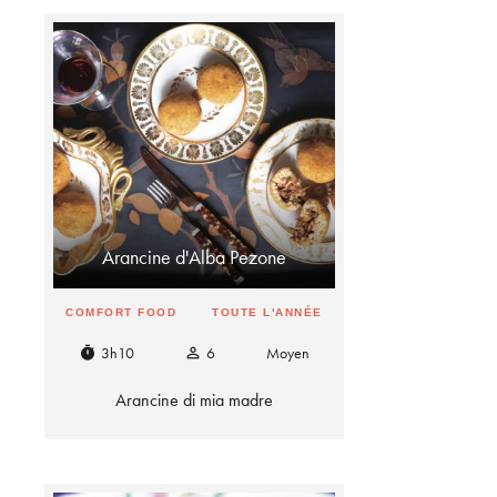
Arancine d'Alba Pezone
COMFORT FOOD
TOUTE L'ANNÉE
3h10
6
Moyen
timer
person_outline
Arancine di mia madre