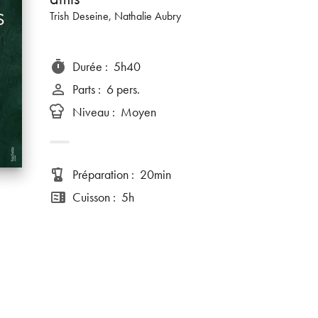
Trish Deseine
, Nathalie Aubry
Durée
:
5h40
timer
Parts
:
6 pers.
person_outline
Niveau
:
Moyen
Préparation
:
20min
blender
Cuisson
:
5h
microwave