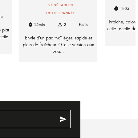
VÉGÉTARIEN
1h05
timer
TOUTE L'ANNÉE
le
Fraîche, coloré
25min
2
Facile
timer
person_outline
cette recette d
 plat
cette
Envie d'un pad thaï léger, rapide et
plein de fraîcheur ? Cette version aux
zoo…
send