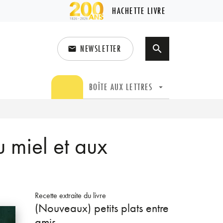
HACHETTE LIVRE
NEWSLETTER
search
email
search
BOÎTE AUX LETTRES
arrow_drop_down
u miel et aux
Recette extraite du livre
(Nouveaux) petits plats entre
amis