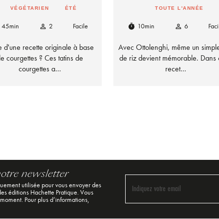
VÉGÉTARIEN
ÉTÉ
TOUTE L'ANNÉE
45min
2
Facile
10min
6
Faci
person_outline
timer
person_outline
e d'une recette originale à base
Avec Ottolenghi, même un simple
e courgettes ? Ces tatins de
de riz devient mémorable. Dans 
courgettes a…
recet…
notre newsletter
quement utilisée pour vous envoyer des
Indiquez votre email
 des éditions Hachette Pratique. Vous
 moment. Pour plus d’informations,