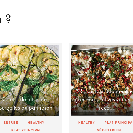
n ?
Riz au four à la menthe
Recette de tatins de
grenade et olives vertes :
ourgettes au parmesan
rece…
ENTRÉE
HEALTHY
HEALTHY
PLAT PRINCIPA
PLAT PRINCIPAL
VÉGÉTARIEN