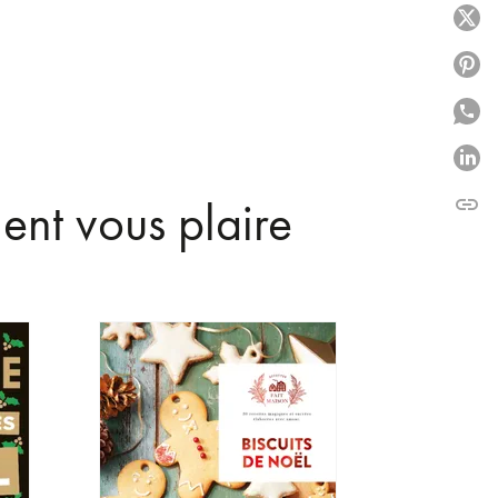
P
P
P
P
ent vous plaire
link
C