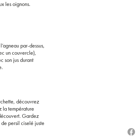
ux les oignons.
 l’agneau par-dessus,
ec un couvercle),
c son jus durant
e.
urchette, découvrez
ez la température
 découvert. Gardez
de persil ciselé juste
P