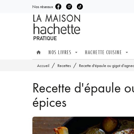
Nos réseaux
MENU
RECHERCHE
CONTENU
NOS LIVRES
HACHETTE CUISINE
home
arrow_drop_down
arrow_drop_down
/
/
Accueil
Recettes
Recette d'épaule ou gigot d’agnea
Recette d'épaule o
épices