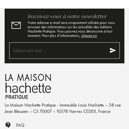
Inscrivez-vous à notre newsletter
Votre adresse e-mail sera uniquement utilisée pour vous
envoyer des informations sur les actualités des éditions
Hachette Pratique. Vous pouvez vous désinscrire à tout
moment. Pour plus d’informations,
cliquez ici
.
send
Indiquez votre email
La Maison Hachette Pratique - Immeuble Louis Hachette – 58 rue
Jean Bleuzen – CS 70007 – 92178 Vanves CEDEX, France
contact_support
FAQ