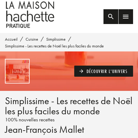
MENU
RECHERCHE
CONTENU
search
menu
PIED DE PAGE
/
/
/
Accueil
Cuisine
Simplissime
Simplissime - Les recettes de Noël les plus faciles du monde
DÉCOUVRIR L'UNIVERS
arrow_forward
Simplissime - Les recettes de Noël
les plus faciles du monde
100% nouvelles recettes
Jean-François Mallet