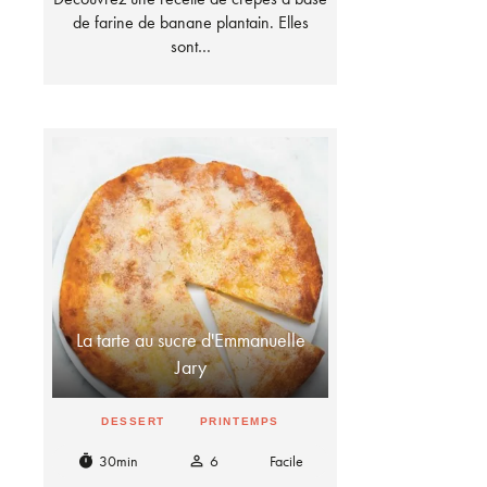
de farine de banane plantain. Elles
sont…
La tarte au sucre d'Emmanuelle
Jary
DESSERT
PRINTEMPS
30min
6
Facile
timer
person_outline