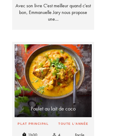
Avec son livre C'est meilleur quand c'est
bon, Emmanuelle Jary nous propose
une…
Poulet au lait de coco
PLAT PRINCIPAL
TOUTE L'ANNÉE
1h00
4
Facile
timer
person_outline