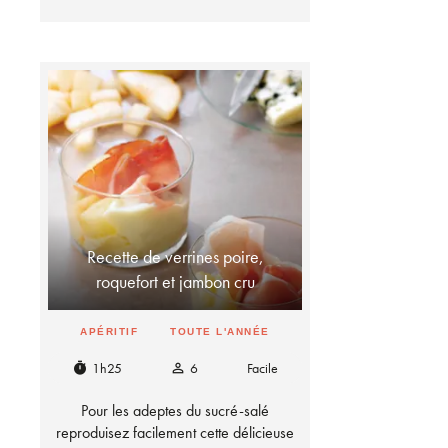
Recette de verrines poire,
roquefort et jambon cru
APÉRITIF
TOUTE L'ANNÉE
1h25
6
Facile
timer
person_outline
Pour les adeptes du sucré-salé
reproduisez facilement cette délicieuse