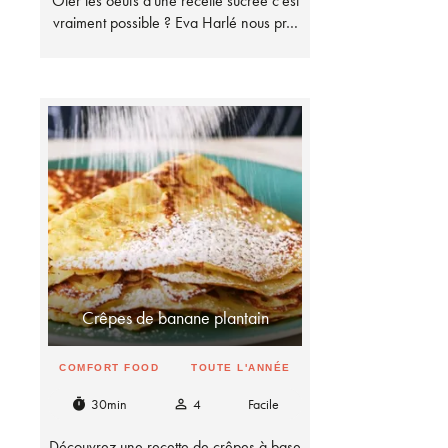
Ôter les oeufs d'une recette sucrée c'est
vraiment possible ? Eva Harlé nous pr…
Crêpes de banane plantain
COMFORT FOOD
TOUTE L'ANNÉE
30min
4
Facile
timer
person_outline
Découvrez une recette de crêpes à base