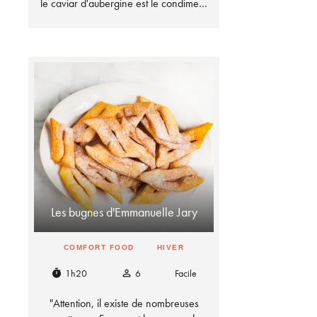
le caviar d'aubergine est le condime…
Les bugnes d'Emmanuelle Jary
COMFORT FOOD
HIVER
1h20
6
Facile
timer
person_outline
"Attention, il existe de nombreuses