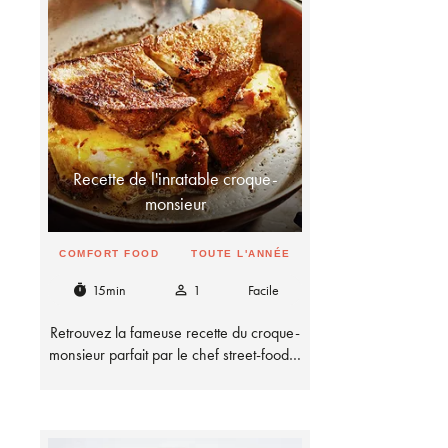
Recette de l'inratable croque-
monsieur
COMFORT FOOD
TOUTE L'ANNÉE
15min
1
Facile
timer
person_outline
Retrouvez la fameuse recette du croque-
monsieur parfait par le chef street-food…