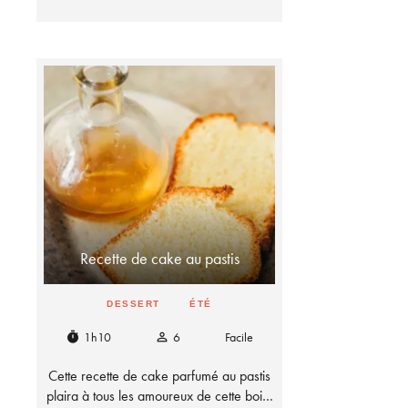
Recette de cake au pastis
DESSERT
ÉTÉ
1h10
6
Facile
timer
person_outline
Cette recette de cake parfumé au pastis
plaira à tous les amoureux de cette boi…