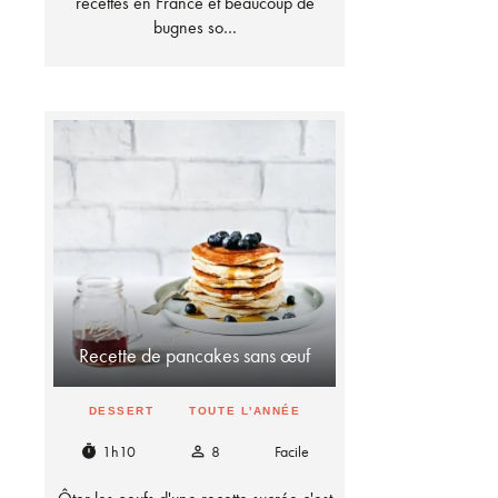
recettes en France et beaucoup de
bugnes so…
Recette de pancakes sans œuf
DESSERT
TOUTE L'ANNÉE
1h10
8
Facile
timer
person_outline