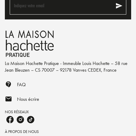
send
Indiquez votre email
La Maison Hachette Pratique - Immeuble Louis Hachette – 58 rue
Jean Bleuzen – CS 70007 – 92178 Vanves CEDEX, France
contact_support
FAQ
mail
Nous écrire
NOS RÉSEAUX
À PROPOS DE NOUS