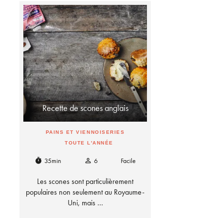
Recette de scones anglais
PAINS ET VIENNOISERIES
TOUTE L'ANNÉE
35min
6
Facile
timer
person_outline
Les scones sont particulièrement
populaires non seulement au Royaume-
Uni, mais …