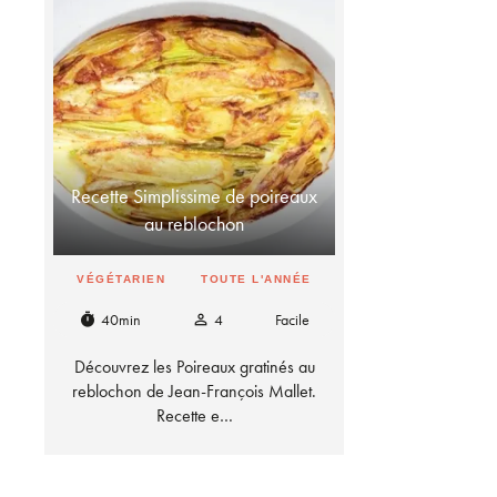
Recette Simplissime de poireaux
au reblochon
VÉGÉTARIEN
TOUTE L'ANNÉE
40min
4
Facile
timer
person_outline
Découvrez les Poireaux gratinés au
reblochon de Jean-François Mallet.
Recette e…