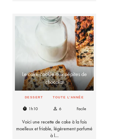
Le cake cookie aux pépites de
chocolat
DESSERT
TOUTE L'ANNÉE
1h10
6
Facile
timer
person_outline
Voici une recette de cake à la fois
moelleux et friable, légèrement parfumé
à l…