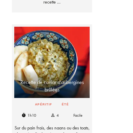
recette …
Recette de caviar d'aubergines
brûlées
APÉRITIF
ÉTÉ
1h10
4
Facile
timer
person_outline
Sur du pain frais, des naans ou des toats,