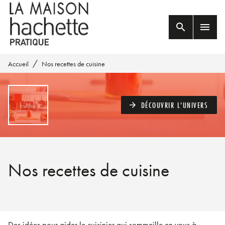
MENU
RECHERCHE
CONTENU
search
menu
PIED DE PAGE
/
Accueil
Nos recettes de cuisine
DÉCOUVRIR L'UNIVERS
arrow_forward
Nos recettes de cuisine
Des idées pour aider le cuisinier qui sommeille en vous à