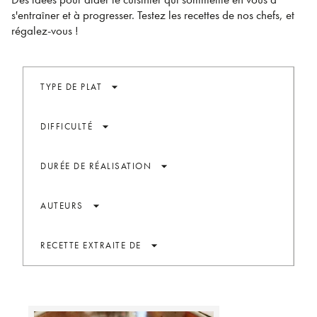
s'entraîner et à progresser. Testez les recettes de nos chefs, et
régalez-vous !
arrow_drop_down
TYPE DE PLAT
arrow_drop_down
DIFFICULTÉ
arrow_drop_down
DURÉE DE RÉALISATION
arrow_drop_down
AUTEURS
arrow_drop_down
RECETTE EXTRAITE DE