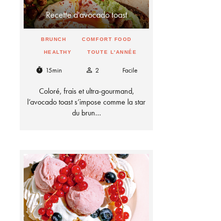
Recette d'avocado toast
BRUNCH
COMFORT FOOD
HEALTHY
TOUTE L'ANNÉE
15min
2
Facile
timer
person_outline
Coloré, frais et ultra-gourmand,
l’avocado toast s’impose comme la star
du brun…