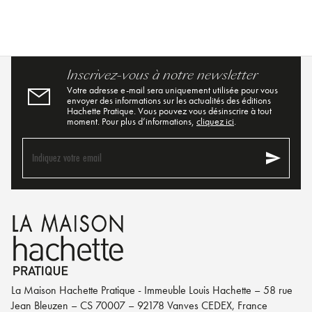
Inscrivez-vous à notre newsletter
Votre adresse e-mail sera uniquement utilisée pour vous
envoyer des informations sur les actualités des éditions
Hachette Pratique. Vous pouvez vous désinscrire à tout
moment. Pour plus d’informations,
cliquez ici
.
send
Indiquez votre email
La Maison Hachette Pratique - Immeuble Louis Hachette – 58 rue
Jean Bleuzen – CS 70007 – 92178 Vanves CEDEX, France