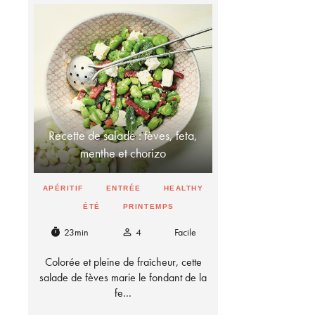
Recette de salade : fèves, feta,
menthe et chorizo
APÉRITIF
ENTRÉE
HEALTHY
ÉTÉ
PRINTEMPS
23min
4
Facile
timer
person_outline
Colorée et pleine de fraîcheur, cette
salade de fèves marie le fondant de la
fe…