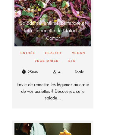
Salade de lentilles, betterave et
feta : la recette de Natacha
Comar
ENTRÉE
HEALTHY
VEGAN
VÉGÉTARIEN
ÉTÉ
25min
4
Facile
timer
person_outline
Envie de remettre les légumes au cœur
de vos assiettes ? Découvrez cette
salade…