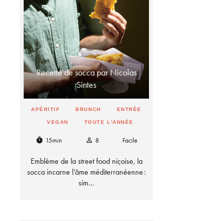
Recette de socca par Nicolas
Sintes
APÉRITIF
BRUNCH
ENTRÉE
VEGAN
TOUTE L'ANNÉE
15min
8
Facile
timer
person_outline
Emblème de la street food niçoise, la
socca incarne l’âme méditerranéenne :
sim…