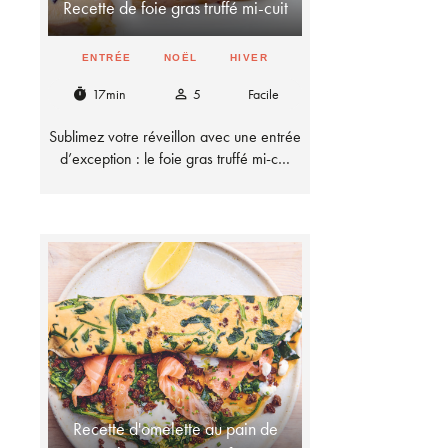
Recette de foie gras truffé mi-cuit
ENTRÉE
NOËL
HIVER
17min
5
Facile
timer
person_outline
Sublimez votre réveillon avec une entrée
d’exception : le foie gras truffé mi-c…
Recette d'omelette au pain de