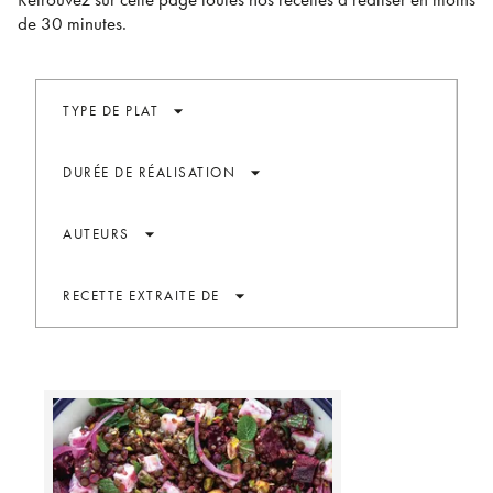
de 30 minutes.
arrow_drop_down
TYPE DE PLAT
arrow_drop_down
DURÉE DE RÉALISATION
arrow_drop_down
AUTEURS
arrow_drop_down
RECETTE EXTRAITE DE