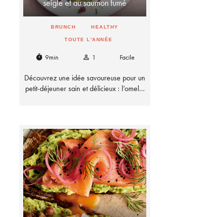
seigle et au saumon fumé
BRUNCH
HEALTHY
TOUTE L'ANNÉE
9min
1
Facile
timer
person_outline
Découvrez une idée savoureuse pour un
petit-déjeuner sain et délicieux : l’omel…