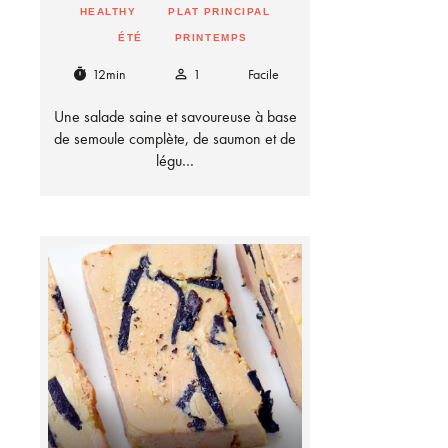
HEALTHY
PLAT PRINCIPAL
ÉTÉ
PRINTEMPS
12min
1
Facile
timer
person_outline
Une salade saine et savoureuse à base
de semoule complète, de saumon et de
légu…