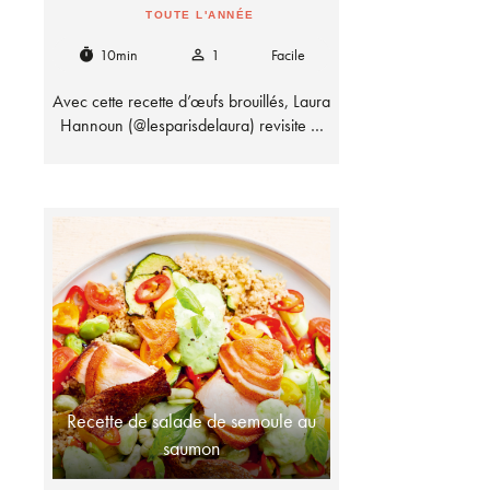
TOUTE L'ANNÉE
10min
1
Facile
timer
person_outline
Avec cette recette d’œufs brouillés, Laura
Hannoun (@lesparisdelaura) revisite …
Recette de salade de semoule au
saumon