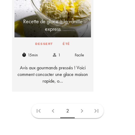
Recette de glace à la vanille
express
DESSERT
ÉTÉ
15min
1
Facile
timer
person_outline
Avis aux gourmands pressés ! Voici
comment concocter une glace maison
rapide, o…
first_page
chevron_left
chevron_right
last_page
2