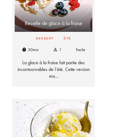
Recette de glace à la fraise
DESSERT
ÉTÉ
30min
1
Facile
timer
person_outline
La glace à la fraise fait partie des
incontournables de l’été. Cette version
ma…