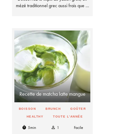
mézé traditionnel grec aussi frais que …
Recette de matcha latte mangue
BOISSON
BRUNCH
GOÛTER
HEALTHY
TOUTE L'ANNÉE
5min
1
Facile
timer
person_outline