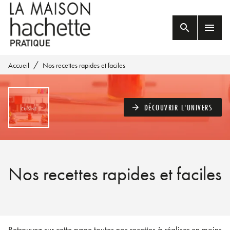
MENU
RECHERCHE
CONTENU
search
menu
PIED DE PAGE
/
Accueil
Nos recettes rapides et faciles
DÉCOUVRIR L'UNIVERS
arrow_forward
Nos recettes rapides et faciles
Retrouvez sur cette page toutes nos recettes à réaliser en moins