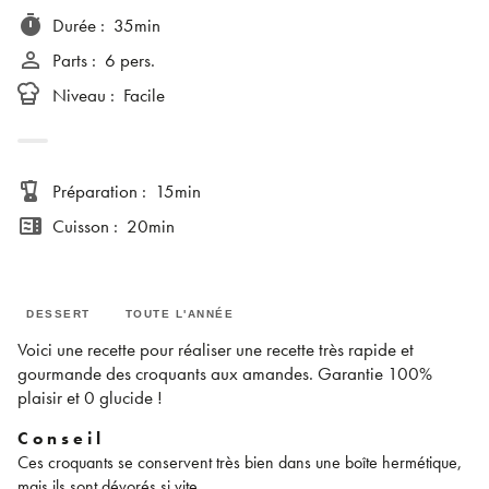
timer
Durée
:
35min
person_outline
Parts
:
6 pers.
Niveau
:
Facile
blender
Préparation
:
15min
microwave
Cuisson
:
20min
DESSERT
TOUTE L'ANNÉE
Voici une recette pour réaliser une recette très rapide et
gourmande des croquants aux amandes. Garantie 100%
plaisir et 0 glucide !
C o n s e i l
Ces croquants se conservent très bien dans une boîte hermétique,
mais ils sont dévorés si vite