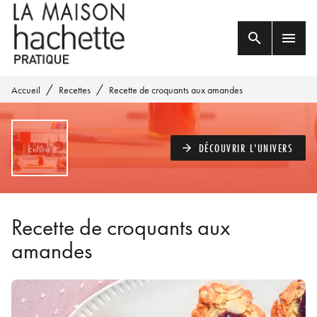
MENU
RECHERCHE
CONTENU
search
menu
PIED DE PAGE
/
/
Accueil
Recettes
Recette de croquants aux amandes
DÉCOUVRIR L'UNIVERS
arrow_forward
Recette de croquants aux
amandes