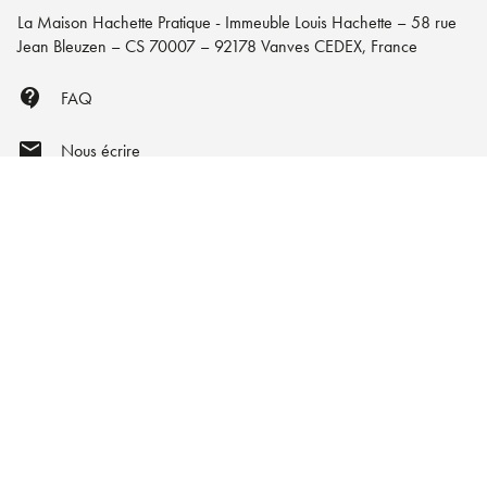
La Maison Hachette Pratique - Immeuble Louis Hachette – 58 rue
Jean Bleuzen – CS 70007 – 92178 Vanves CEDEX, France
contact_support
FAQ
mail
Nous écrire
NOS RÉSEAUX
À PROPOS DE NOUS
Qui sommes-nous ?
Engagement durable
NOS VOISINS