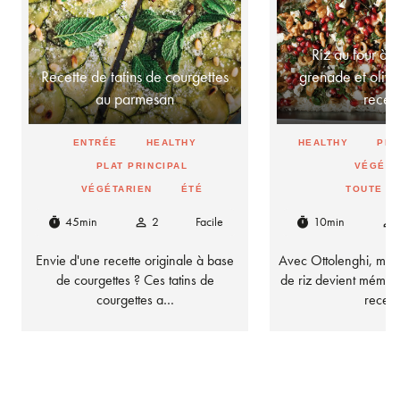
Riz au four à 
Recette de tatins de courgettes
grenade et olives
au parmesan
rece
ENTRÉE
HEALTHY
HEALTHY
PLA
PLAT PRINCIPAL
VÉGÉTA
VÉGÉTARIEN
ÉTÉ
TOUTE L
45min
2
Facile
10min
timer
person_outline
timer
person_outline
Envie d'une recette originale à base
Avec Ottolenghi, mêm
de courgettes ? Ces tatins de
de riz devient mémor
courgettes a…
recet