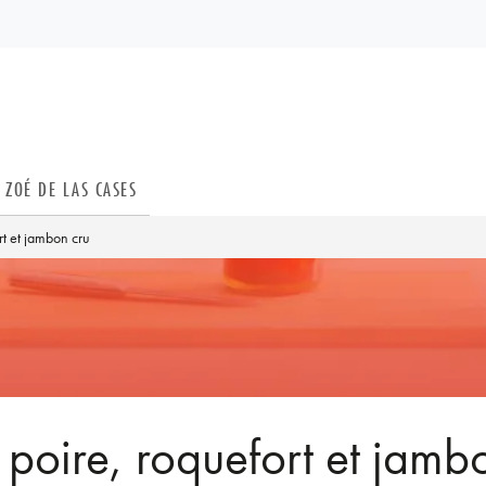
PIED DE PAGE
ZOÉ DE LAS CASES
rt et jambon cru
 poire, roquefort et jamb