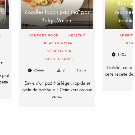
,
Recette
 la
Zoodles façon pad thaï par
marinée
Belqis Valsan
confite
L
COMFORT FOOD
HEALTHY
APÉRITI
PLAT PRINCIPAL
HEA
VÉGÉTARIEN
1h05
timer
TOUTE L'ANNÉE
le
Fraîche, coloré
25min
2
Facile
timer
person_outline
cette recette d
 plat
cette
Envie d'un pad thaï léger, rapide et
plein de fraîcheur ? Cette version aux
zoo…