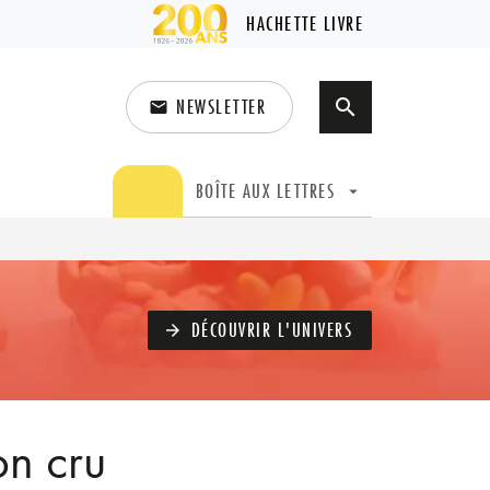
HACHETTE LIVRE
NEWSLETTER
search
email
search
BOÎTE AUX LETTRES
arrow_drop_down
DÉCOUVRIR L'UNIVERS
arrow_forward
on cru