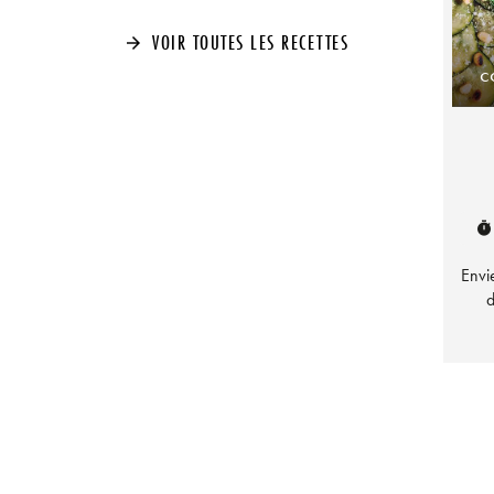
VOIR TOUTES LES RECETTES
arrow_forward
c
timer
Envi
d