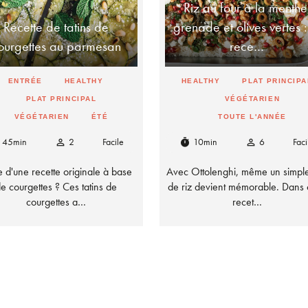
Riz au four à la menthe
Recette de tatins de
grenade et olives vertes :
ourgettes au parmesan
rece…
ENTRÉE
HEALTHY
HEALTHY
PLAT PRINCIPA
PLAT PRINCIPAL
VÉGÉTARIEN
VÉGÉTARIEN
ÉTÉ
TOUTE L'ANNÉE
45min
2
Facile
10min
6
Faci
person_outline
timer
person_outline
e d'une recette originale à base
Avec Ottolenghi, même un simple
e courgettes ? Ces tatins de
de riz devient mémorable. Dans 
courgettes a…
recet…