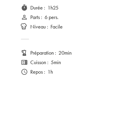
Durée
:
1h25
timer
Parts
:
6 pers.
person_outline
Niveau
:
Facile
Préparation
:
20min
blender
Cuisson
:
5min
microwave
Repos
:
1h
access_time