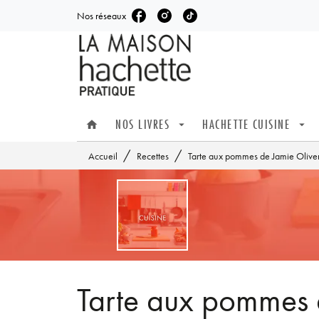
Nos réseaux
MENU
RECHERCHE
CONTENU
NOS LIVRES
HACHETTE CUISINE
home
arrow_drop_down
arrow_drop_down
/
/
Accueil
Recettes
Tarte aux pommes de Jamie Olive
Tarte aux pommes 