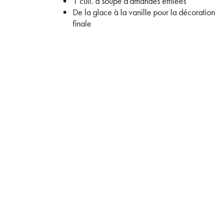
1 cuil. à soupe d’amandes effilées
De la glace à la vanille pour la décoration
finale