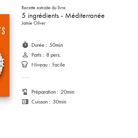
Recette extraite du livre
5 ingrédients - Méditerranée
Jamie Oliver
Durée
:
50min
timer
Parts
:
8 pers.
person_outline
Niveau
:
Facile
Préparation
:
20min
blender
Cuisson
:
30min
microwave