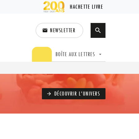
HACHETTE LIVRE
NEWSLETTER
search
email
search
BOÎTE AUX LETTRES
arrow_drop_down
DÉCOUVRIR L'UNIVERS
arrow_forward