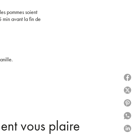
 les pommes soient
 min avant la fin de
anille.
P
P
P
P
ent vous plaire
P