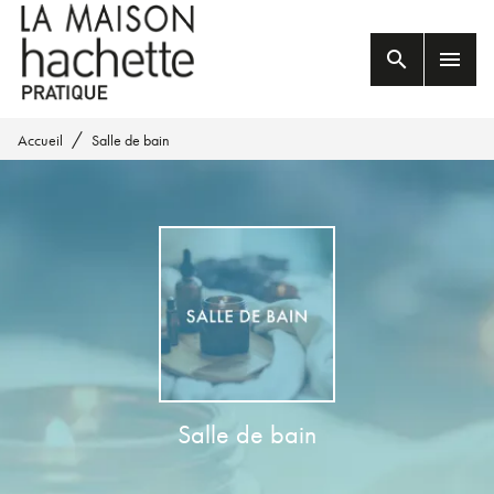
MENU
RECHERCHE
CONTENU
search
menu
PIED DE PAGE
/
Accueil
Salle de bain
Salle de bain