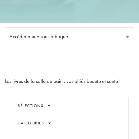
Accéder à une sous rubrique
Les livres de la salle de bain : vos alliés beauté et santé !
arrow_drop_down
SÉLECTIONS
arrow_drop_down
CATÉGORIES