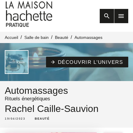
MENU
RECHERCHE
search
menu
CONTENU
PIED DE PAGE
/
/
/
Accueil
Salle de bain
Beauté
Automassages
DÉCOUVRIR L'UNIVERS
arrow_forward
Automassages
Rituels énergétiques
Rachel Caille-Sauvion
19/04/2023
BEAUTÉ