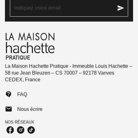
send
Indiquez votre email
La Maison Hachette Pratique - Immeuble Louis Hachette –
58 rue Jean Bleuzen – CS 70007 – 92178 Vanves
CEDEX, France
contact_support
FAQ
mail
Nous écrire
NOS RÉSEAUX