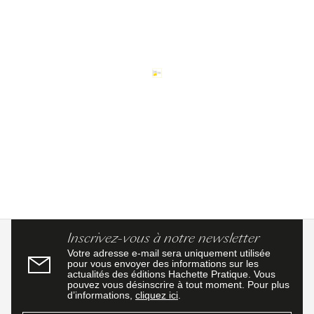
Inscrivez-vous à notre newsletter
Votre adresse e-mail sera uniquement utilisée
pour vous envoyer des informations sur les
actualités des éditions Hachette Pratique. Vous
pouvez vous désinscrire à tout moment. Pour plus
d’informations,
cliquez ici
.