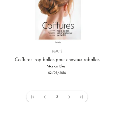
BEAUTÉ
Coiffures trop belles pour cheveux rebelles
Marion Blush
02/03/2016
first_page
chevron_left
chevron_right
last_page
3