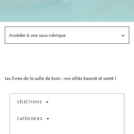
Accéder à une sous rubrique
Les livres de la salle de bain : vos alliés beauté et santé !
arrow_drop_down
SÉLECTIONS
arrow_drop_down
CATÉGORIES