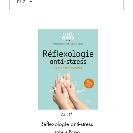
arrow_drop_down
PRIX
SANTÉ
Réflexologie anti-stress
Isabelle Bruno