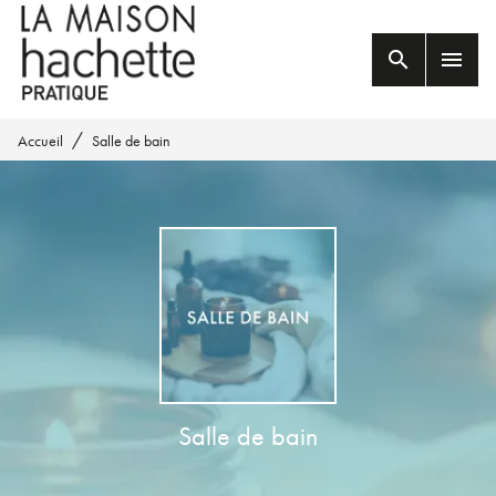
MENU
RECHERCHE
CONTENU
search
menu
PIED DE PAGE
/
Accueil
Salle de bain
Salle de bain