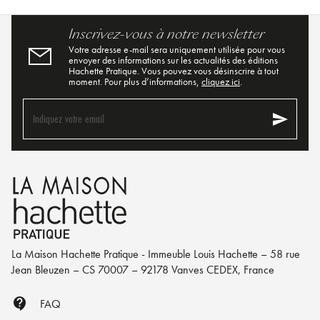
Inscrivez-vous à notre newsletter
Votre adresse e-mail sera uniquement utilisée pour vous
envoyer des informations sur les actualités des éditions
Hachette Pratique. Vous pouvez vous désinscrire à tout
moment. Pour plus d’informations,
cliquez ici
.
send
Indiquez votre email
La Maison Hachette Pratique - Immeuble Louis Hachette – 58 rue
Jean Bleuzen – CS 70007 – 92178 Vanves CEDEX, France
contact_support
FAQ