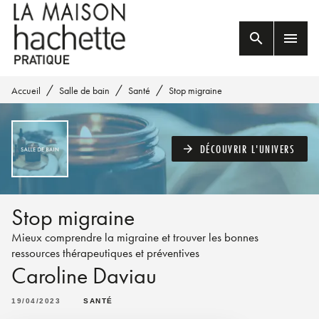
MENU
RECHERCHE
CONTENU
search
menu
PIED DE PAGE
/
/
/
Accueil
Salle de bain
Santé
Stop migraine
DÉCOUVRIR L'UNIVERS
arrow_forward
Stop migraine
Mieux comprendre la migraine et trouver les bonnes
ressources thérapeutiques et préventives
Caroline Daviau
19/04/2023
SANTÉ