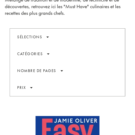
découvertes, retrouvez ici les "Must Have" culinaires et les
recettes des plus grands chefs.
arrow_drop_down
SÉLECTIONS
arrow_drop_down
CATÉGORIES
arrow_drop_down
NOMBRE DE PAGES
arrow_drop_down
PRIX