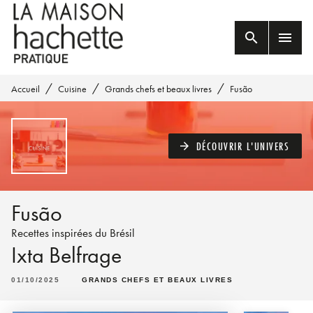
MENU
RECHERCHE
CONTENU
search
menu
PIED DE PAGE
/
/
/
Accueil
Cuisine
Grands chefs et beaux livres
Fusão
DÉCOUVRIR L'UNIVERS
arrow_forward
Fusão
Recettes inspirées du Brésil
Ixta Belfrage
01/10/2025
GRANDS CHEFS ET BEAUX LIVRES