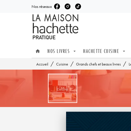
Nos réseaux
MENU
RECHERCHE
CONTENU
NOS LIVRES
HACHETTE CUISINE
home
arrow_drop_down
arrow_drop_down
/
/
/
Accueil
Cuisine
Grands chefs et beaux livres
L