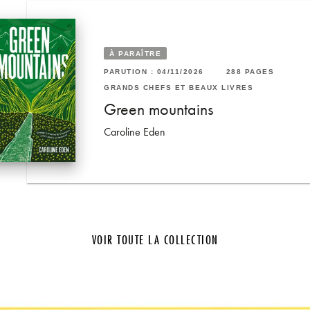
À PARAÎTRE
RUTION : 03/12/2025
308 PAGES
40 PAGES
PARUTION : 04/11/2026
288 PAGES
ANDS CHEFS ET BEAUX LIVRES
VRES
GRANDS CHEFS ET BEAUX LIVRES
e Grand Livre du Grand
Green mountains
staurant
Caroline Eden
n-François Piège
VOIR TOUTE LA COLLECTION