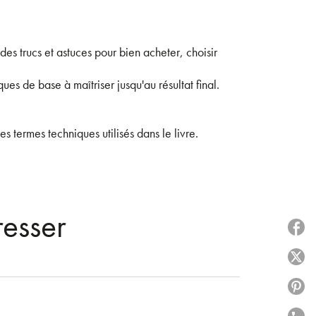
des trucs et astuces pour bien acheter, choisir
ues de base à maîtriser jusqu'au résultat final.
s termes techniques utilisés dans le livre.
resser
P
P
P