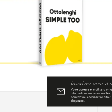
Inscrivez-vous à 
Votre adresse e-mail sera uni
informations sur les actualités
pouvez vous désinscrire à tout
cliquez ici
.