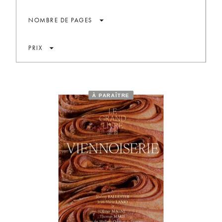
arrow_drop_down
NOMBRE DE PAGES
arrow_drop_down
PRIX
À PARAÎTRE