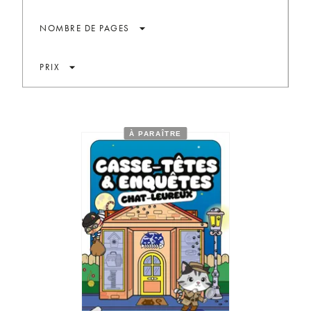
arrow_drop_down
NOMBRE DE PAGES
arrow_drop_down
PRIX
À PARAÎTRE