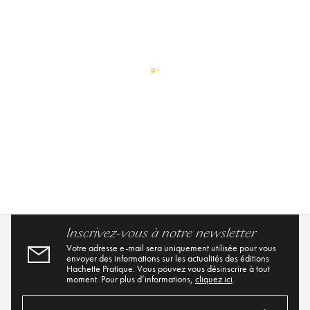
Inscrivez-vous à notre newsletter
Votre adresse e-mail sera uniquement utilisée pour vous
envoyer des informations sur les actualités des éditions
Hachette Pratique. Vous pouvez vous désinscrire à tout
moment. Pour plus d’informations,
cliquez ici
.