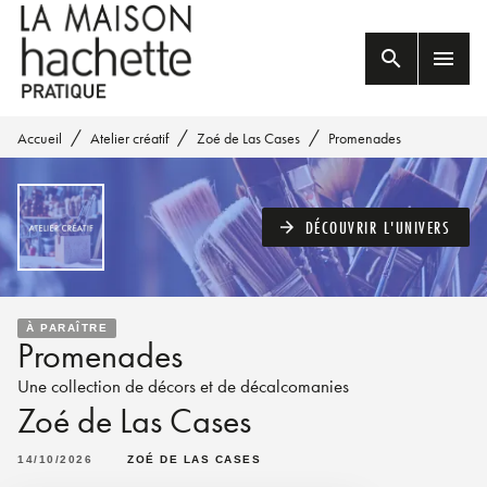
MENU
RECHERCHE
CONTENU
search
menu
PIED DE PAGE
/
/
/
Accueil
Atelier créatif
Zoé de Las Cases
Promenades
DÉCOUVRIR L'UNIVERS
arrow_forward
À PARAÎTRE
Promenades
Une collection de décors et de décalcomanies
Zoé de Las Cases
14/10/2026
ZOÉ DE LAS CASES