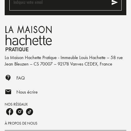
send
Indiquez votre email
La Maison Hachette Pratique - Immeuble Louis Hachette – 58 rue
Jean Bleuzen – CS 70007 – 92178 Vanves CEDEX, France
contact_support
FAQ
mail
Nous écrire
NOS RÉSEAUX
À PROPOS DE NOUS