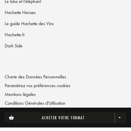
Le lotus et l'éléphant
Hachette Heroes
Le guide Hachette des Vins
Hachette.fr
Dark Side
Charte des Données Personnelles
Paramétrez vos préférences cookies
Mentions légales
Conditions Générales d'Utilisation
Charte de référencement
ACHETER VOTRE FORMAT
shopping_basket
arrow_drop_down