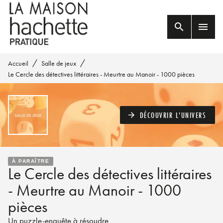
MENU
RECHERCHE
CONTENU
search
menu
PIED DE PAGE
/
/
Accueil
Salle de jeux
Le Cercle des détectives littéraires - Meurtre au Manoir - 1000 pièces
DÉCOUVRIR L'UNIVERS
arrow_forward
À PARAÎTRE
Le Cercle des détectives littéraires
- Meurtre au Manoir - 1000
pièces
Un puzzle-enquête à résoudre