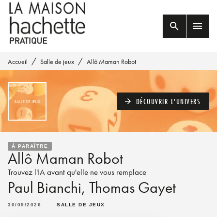
MENU
RECHERCHE
CONTENU
search
menu
PIED DE PAGE
/
/
Accueil
Salle de jeux
Allô Maman Robot
DÉCOUVRIR L'UNIVERS
arrow_forward
À PARAÎTRE
Allô Maman Robot
Trouvez l'IA avant qu'elle ne vous remplace
Paul Bianchi
,
Thomas Gayet
30/09/2026
SALLE DE JEUX