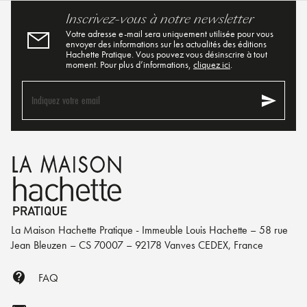
Inscrivez-vous à notre newsletter
Votre adresse e-mail sera uniquement utilisée pour vous
envoyer des informations sur les actualités des éditions
Hachette Pratique. Vous pouvez vous désinscrire à tout
moment. Pour plus d’informations,
cliquez ici
.
send
Indiquez votre email
La Maison Hachette Pratique - Immeuble Louis Hachette – 58 rue
Jean Bleuzen – CS 70007 – 92178 Vanves CEDEX, France
contact_support
FAQ