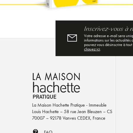
Inscrivez-vous à 
Votre adresse e-mail sera uni
informations sur les actualités
pouvez vous désinscrire à tout
cliquez ici
.
La Maison Hachette Pratique - Immeuble
Louis Hachette – 58 rue Jean Bleuzen – CS
70007 – 92178 Vanves CEDEX, France
contact_support
FAQ