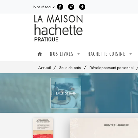
Nos réseaux
MENU
RECHERCHE
CONTENU
NOS LIVRES
HACHETTE CUISINE
home
arrow_drop_down
arrow_drop_down
/
/
Accueil
Salle de bain
Développement personnel