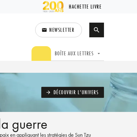
HACHETTE LIVRE
NEWSLETTER
search
email
search
BOÎTE AUX LETTRES
arrow_drop_down
DÉCOUVRIR L'UNIVERS
arrow_forward
la guerre
 paix en appliquant les stratégies de Sun Tzu