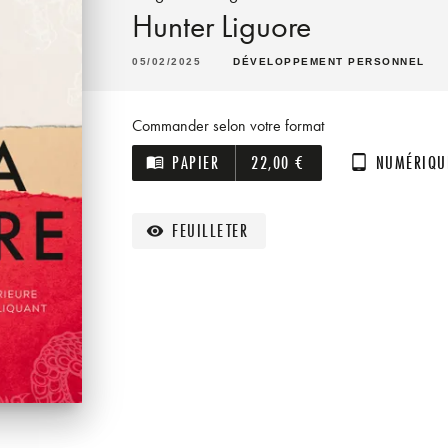
Hunter Liguore
05/02/2025
DÉVELOPPEMENT PERSONNEL
Commander selon votre format
PAPIER
22,00 €
NUMÉRIQU
menu_book
tablet_android
FEUILLETER
visibility