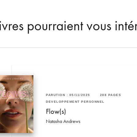
ivres pourraient vous inté
RUTION : 06/06/2018
320 PAGES
1 PAGES
PARUTION : 05/11/2025
288 PAGES
VELOPPEMENT PERSONNEL
L
DÉVELOPPEMENT PERSONNEL
ire la lune et chevaucher les
u soir
Flow(s)
uages: médi…
Natasha Andrews
erico Procopio