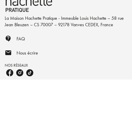
La Maison Hachette Pratique - Immeuble Louis Hachette – 58 rue
Jean Bleuzen – CS 70007 – 92178 Vanves CEDEX, France
contact_support
FAQ
mail
Nous écrire
NOS RÉSEAUX
À PROPOS DE NOUS
Qui sommes-nous ?
Engagement durable
NOS VOISINS