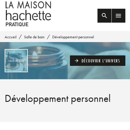
MENU
RECHERCHE
CONTENU
search
menu
PIED DE PAGE
/
/
Accueil
Salle de bain
Développement personnel
DÉCOUVRIR L'UNIVERS
arrow_forward
Développement personnel