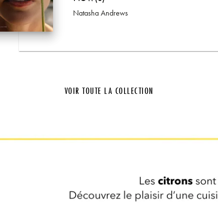
uages: médi…
Natasha Andrews
erico Procopio
VOIR TOUTE LA COLLECTION