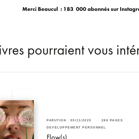
Merci Beaucul : 183 000 abonnés sur Instag
ivres pourraient vous inté
RUTION : 06/06/2018
320 PAGES
1 PAGES
PARUTION : 05/11/2025
288 PAGES
VELOPPEMENT PERSONNEL
L
DÉVELOPPEMENT PERSONNEL
ire la lune et chevaucher les
u soir
Flow(s)