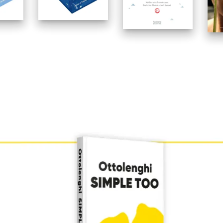
n
Coelia Pelletier
Coelia Pelletier
Fed