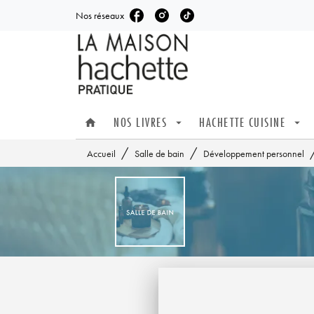
Nos réseaux
MENU
RECHERCHE
CONTENU
NOS LIVRES
HACHETTE CUISINE
home
arrow_drop_down
arrow_drop_down
/
/
Accueil
Salle de bain
Développement personnel