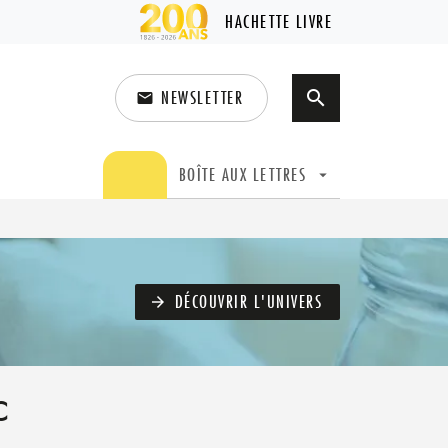
HACHETTE LIVRE
NEWSLETTER
search
email
search
BOÎTE AUX LETTRES
arrow_drop_down
DÉCOUVRIR L'UNIVERS
arrow_forward
c